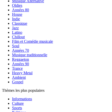
Musique Alternative
Oldies
Années 80
House
Indie
Classique
Jazz
Latino
Chillout
Film et Comédie musicale
Soul
Années 70
Musique traditionnelle
Reggaeton
Années 90
Trance
Heavy Metal
Ambient
Gospel
Thèmes les plus populaires
Informations
Culture
Sports