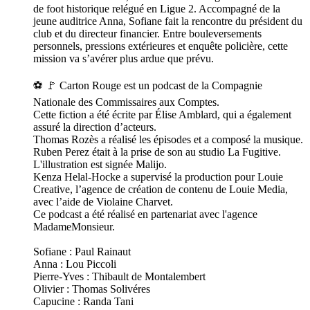
de foot historique relégué en Ligue 2. Accompagné de la
jeune auditrice Anna, Sofiane fait la rencontre du président du
club et du directeur financier. Entre bouleversements
personnels, pressions extérieures et enquête policière, cette
mission va s’avérer plus ardue que prévu.
⚽️ 🚩 Carton Rouge est un podcast de la Compagnie
Nationale des Commissaires aux Comptes.
Cette fiction a été écrite par Élise Amblard, qui a également
assuré la direction d’acteurs.
Thomas Rozès a réalisé les épisodes et a composé la musique.
Ruben Perez était à la prise de son au studio La Fugitive.
L'illustration est signée Malijo.
Kenza Helal-Hocke a supervisé la production pour Louie
Creative, l’agence de création de contenu de Louie Media,
avec l’aide de Violaine Charvet.
Ce podcast a été réalisé en partenariat avec l'agence
MadameMonsieur.
Sofiane : Paul Rainaut
Anna : Lou Piccoli
Pierre-Yves : Thibault de Montalembert
Olivier : Thomas Solivéres
Capucine : Randa Tani