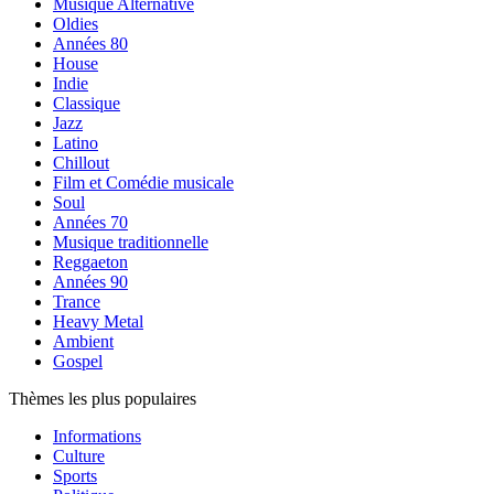
Musique Alternative
Oldies
Années 80
House
Indie
Classique
Jazz
Latino
Chillout
Film et Comédie musicale
Soul
Années 70
Musique traditionnelle
Reggaeton
Années 90
Trance
Heavy Metal
Ambient
Gospel
Thèmes les plus populaires
Informations
Culture
Sports