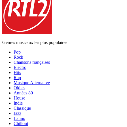
Genres musicaux les plus populaires
Pop
Rock
Chansons françaises
Electro
Hits
Rap
Musique Alternative
Oldies
Années 80
House
Indie
Classique
Jazz
Latino
Chillout