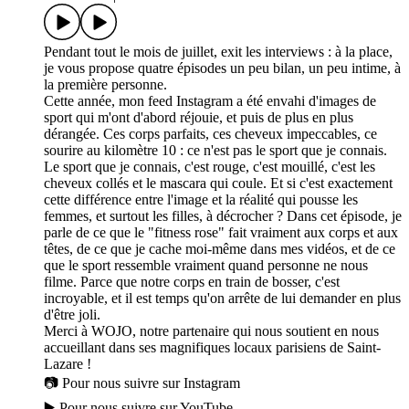
Pendant tout le mois de juillet, exit les interviews : à la place,
je vous propose quatre épisodes un peu bilan, un peu intime, à
la première personne.
Cette année, mon feed Instagram a été envahi d'images de
sport qui m'ont d'abord réjouie, et puis de plus en plus
dérangée. Ces corps parfaits, ces cheveux impeccables, ce
sourire au kilomètre 10 : ce n'est pas le sport que je connais.
Le sport que je connais, c'est rouge, c'est mouillé, c'est les
cheveux collés et le mascara qui coule. Et si c'est exactement
cette différence entre l'image et la réalité qui pousse les
femmes, et surtout les filles, à décrocher ? Dans cet épisode, je
parle de ce que le "fitness rose" fait vraiment aux corps et aux
têtes, de ce que je cache moi-même dans mes vidéos, et de ce
que le sport ressemble vraiment quand personne ne nous
filme. Parce que notre corps en train de bosser, c'est
incroyable, et il est temps qu'on arrête de lui demander en plus
d'être joli.
Merci à WOJO, notre partenaire qui nous soutient en nous
accueillant dans ses magnifiques locaux parisiens de Saint-
Lazare !
📷 Pour nous suivre sur Instagram
▶️ Pour nous suivre sur YouTube