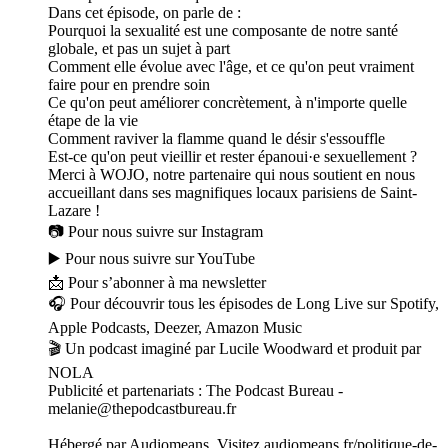
Dans cet épisode, on parle de :
Pourquoi la sexualité est une composante de notre santé
globale, et pas un sujet à part
Comment elle évolue avec l'âge, et ce qu'on peut vraiment
faire pour en prendre soin
Ce qu'on peut améliorer concrètement, à n'importe quelle
étape de la vie
Comment raviver la flamme quand le désir s'essouffle
Est-ce qu'on peut vieillir et rester épanoui·e sexuellement ?
Merci à WOJO, notre partenaire qui nous soutient en nous
accueillant dans ses magnifiques locaux parisiens de Saint-
Lazare !
📷 Pour nous suivre sur Instagram
▶️ Pour nous suivre sur YouTube
📩 Pour s’abonner à ma newsletter
🎧 Pour découvrir tous les épisodes de Long Live sur Spotify,
Apple Podcasts, Deezer, Amazon Music
🎬 Un podcast imaginé par Lucile Woodward et produit par
NOLA
Publicité et partenariats : The Podcast Bureau -
melanie@thepodcastbureau.fr
Hébergé par Audiomeans. Visitez audiomeans.fr/politique-de-