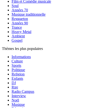
Film et Comédie musicale
Soul
Années 70
Musique traditionnelle
Reggaeton
Années 90
Trance
Heavy Metal
Ambient
Gospel
Thèmes les plus populaires
Informations
Culture
Sports
Politique
Religion
Enfants
DJ
Rire
Radio Campus
Interview
Noël
Musique