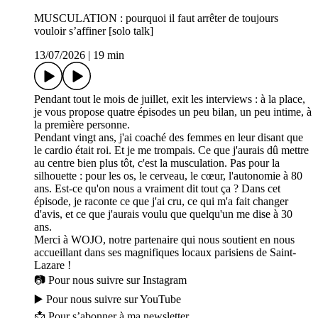
MUSCULATION : pourquoi il faut arrêter de toujours
vouloir s’affiner [solo talk]
13/07/2026
|
19 min
Pendant tout le mois de juillet, exit les interviews : à la place,
je vous propose quatre épisodes un peu bilan, un peu intime, à
la première personne.
Pendant vingt ans, j'ai coaché des femmes en leur disant que
le cardio était roi. Et je me trompais. Ce que j'aurais dû mettre
au centre bien plus tôt, c'est la musculation. Pas pour la
silhouette : pour les os, le cerveau, le cœur, l'autonomie à 80
ans. Est-ce qu'on nous a vraiment dit tout ça ? Dans cet
épisode, je raconte ce que j'ai cru, ce qui m'a fait changer
d'avis, et ce que j'aurais voulu que quelqu'un me dise à 30
ans.
Merci à WOJO, notre partenaire qui nous soutient en nous
accueillant dans ses magnifiques locaux parisiens de Saint-
Lazare !
📷 Pour nous suivre sur Instagram
▶️ Pour nous suivre sur YouTube
📩 Pour s’abonner à ma newsletter