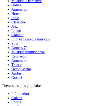
Musique Alternative
Oldies
Années 80
House
Indie
Classique
Jazz
Latino
Chillout
Film et Comédie musicale
Soul
Années 70
Musique traditionnelle
Reggaeton
Années 90
Trance
Heavy Metal
Ambient
Gospel
Thèmes les plus populaires
Informations
Culture
Sports