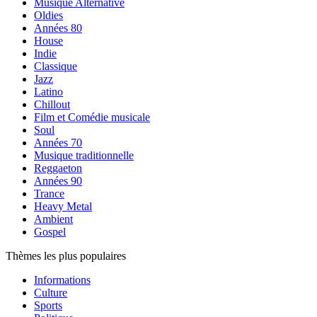
Musique Alternative
Oldies
Années 80
House
Indie
Classique
Jazz
Latino
Chillout
Film et Comédie musicale
Soul
Années 70
Musique traditionnelle
Reggaeton
Années 90
Trance
Heavy Metal
Ambient
Gospel
Thèmes les plus populaires
Informations
Culture
Sports