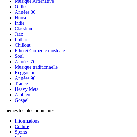
Musique Alternative
Oldies
Années 80
House
Indie
Classique
Jazz
Latino
Chillout
Film et Comédie musicale
Soul
Années 70
Musique traditionnelle
Reggaeton
Années 90
Trance
Heavy Metal
Ambient
Gospel
Thèmes les plus populaires
Informations
Culture
Sports