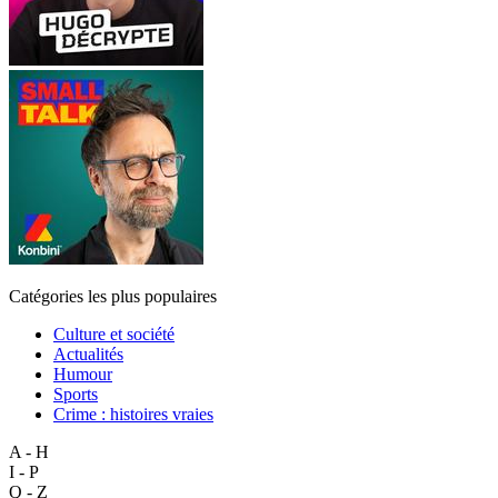
Catégories les plus populaires
Culture et société
Actualités
Humour
Sports
Crime : histoires vraies
A - H
I - P
Q - Z