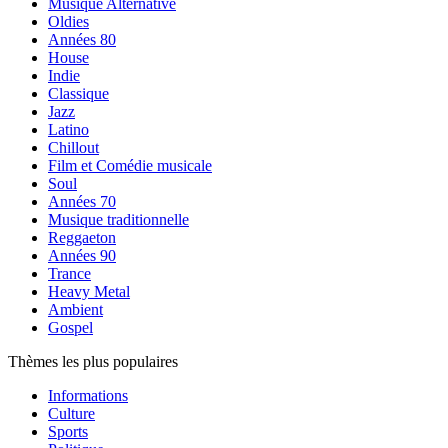
Musique Alternative
Oldies
Années 80
House
Indie
Classique
Jazz
Latino
Chillout
Film et Comédie musicale
Soul
Années 70
Musique traditionnelle
Reggaeton
Années 90
Trance
Heavy Metal
Ambient
Gospel
Thèmes les plus populaires
Informations
Culture
Sports