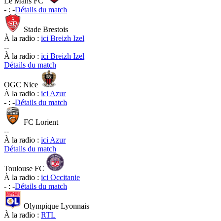
Le Mans FC
-
:
-
Détails du match
Stade Brestois
À la radio :
ici Breizh Izel
-
-
À la radio :
ici Breizh Izel
Détails du match
OGC Nice
À la radio :
ici Azur
-
:
-
Détails du match
FC Lorient
-
-
À la radio :
ici Azur
Détails du match
Toulouse FC
À la radio :
ici Occitanie
-
:
-
Détails du match
Olympique Lyonnais
À la radio :
RTL