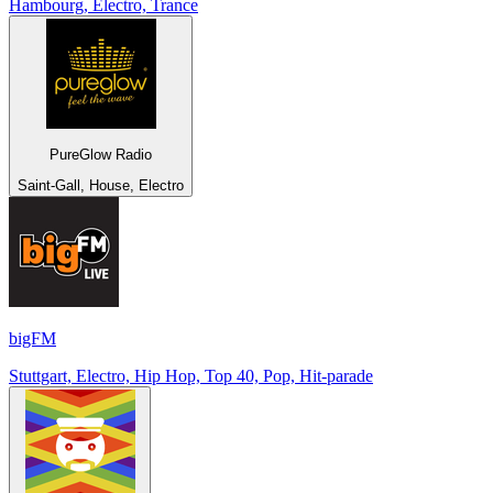
Hambourg, Electro, Trance
PureGlow Radio
Saint-Gall, House, Electro
bigFM
Stuttgart, Electro, Hip Hop, Top 40, Pop, Hit-parade