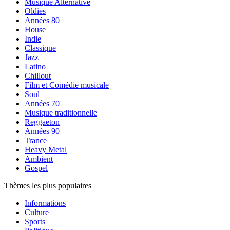
Musique Alternative
Oldies
Années 80
House
Indie
Classique
Jazz
Latino
Chillout
Film et Comédie musicale
Soul
Années 70
Musique traditionnelle
Reggaeton
Années 90
Trance
Heavy Metal
Ambient
Gospel
Thèmes les plus populaires
Informations
Culture
Sports