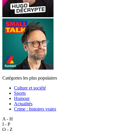
Catégories les plus populaires
Culture et société
Sports
Humour
Actualités
Crime : histoires vraies
A - H
I - P
Q - Z