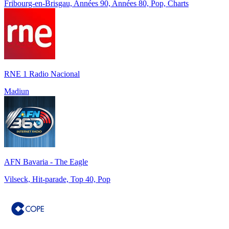
Fribourg-en-Brisgau, Années 90, Années 80, Pop, Charts
RNE 1 Radio Nacional
Madiun
AFN Bavaria - The Eagle
Vilseck, Hit-parade, Top 40, Pop