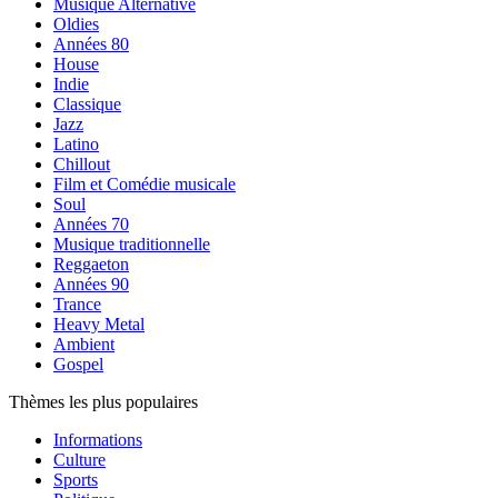
Musique Alternative
Oldies
Années 80
House
Indie
Classique
Jazz
Latino
Chillout
Film et Comédie musicale
Soul
Années 70
Musique traditionnelle
Reggaeton
Années 90
Trance
Heavy Metal
Ambient
Gospel
Thèmes les plus populaires
Informations
Culture
Sports