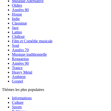
Musique Alternative
Oldies
Années 80
House
Indie
Classique
Jazz
Latino
Chillout
Film et Comédie musicale
Soul
Années 70
Musique traditionnelle
Reggaeton
Années 90
Trance
Heavy Metal
Ambient
Gospel
Thèmes les plus populaires
Informations
Culture
Sports