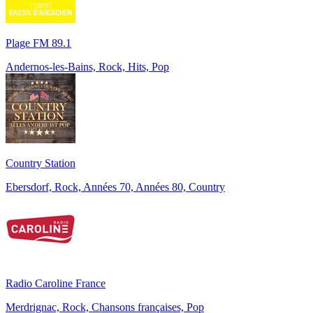
Plage FM 89.1
Andernos-les-Bains, Rock, Hits, Pop
Country Station
Ebersdorf, Rock, Années 70, Années 80, Country
Radio Caroline France
Merdrignac, Rock, Chansons françaises, Pop