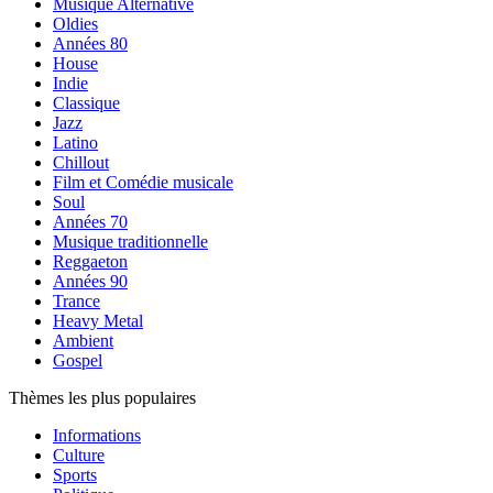
Musique Alternative
Oldies
Années 80
House
Indie
Classique
Jazz
Latino
Chillout
Film et Comédie musicale
Soul
Années 70
Musique traditionnelle
Reggaeton
Années 90
Trance
Heavy Metal
Ambient
Gospel
Thèmes les plus populaires
Informations
Culture
Sports