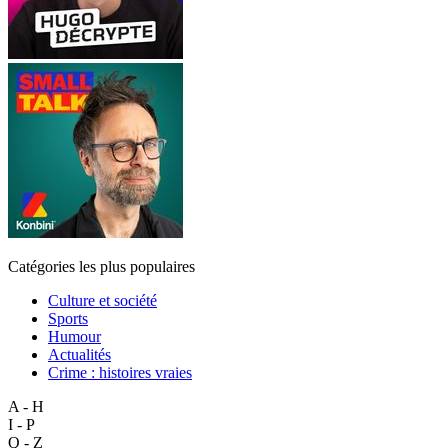
Catégories les plus populaires
Culture et société
Sports
Humour
Actualités
Crime : histoires vraies
A - H
I - P
Q - Z