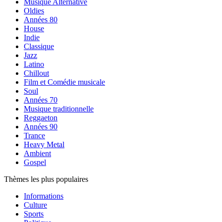
Musique Alternative
Oldies
Années 80
House
Indie
Classique
Jazz
Latino
Chillout
Film et Comédie musicale
Soul
Années 70
Musique traditionnelle
Reggaeton
Années 90
Trance
Heavy Metal
Ambient
Gospel
Thèmes les plus populaires
Informations
Culture
Sports