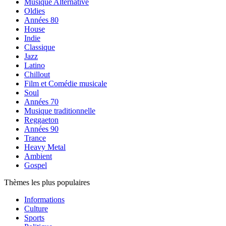
Musique Alternative
Oldies
Années 80
House
Indie
Classique
Jazz
Latino
Chillout
Film et Comédie musicale
Soul
Années 70
Musique traditionnelle
Reggaeton
Années 90
Trance
Heavy Metal
Ambient
Gospel
Thèmes les plus populaires
Informations
Culture
Sports