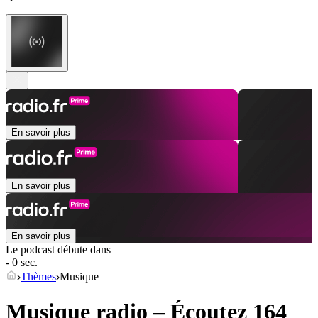
En savoir plus
En savoir plus
En savoir plus
Le podcast débute dans
- 0 sec.
Thèmes
Musique
Musique radio – Écoutez 164