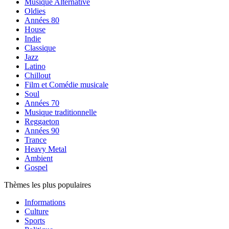
Musique Alternative
Oldies
Années 80
House
Indie
Classique
Jazz
Latino
Chillout
Film et Comédie musicale
Soul
Années 70
Musique traditionnelle
Reggaeton
Années 90
Trance
Heavy Metal
Ambient
Gospel
Thèmes les plus populaires
Informations
Culture
Sports