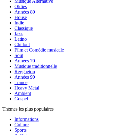
Musique Alternative
Oldies
Années 80
House
Indie
Classique
Jazz
Latino
Chillout
Film et Comédie musicale
Soul
Années 70
Musique traditionnelle
Reggaeton
Années 90
Trance
Heavy Metal
Ambient
Gospel
Thèmes les plus populaires
Informations
Culture
Sports