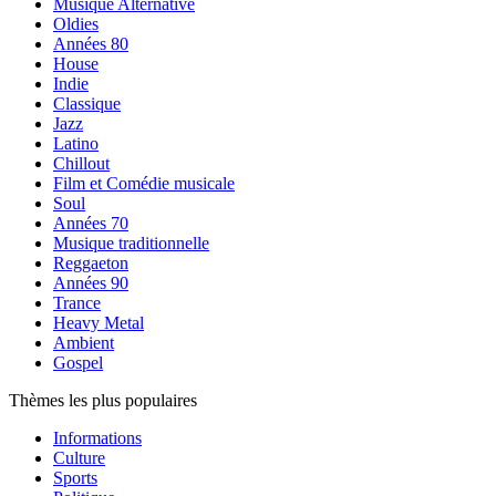
Musique Alternative
Oldies
Années 80
House
Indie
Classique
Jazz
Latino
Chillout
Film et Comédie musicale
Soul
Années 70
Musique traditionnelle
Reggaeton
Années 90
Trance
Heavy Metal
Ambient
Gospel
Thèmes les plus populaires
Informations
Culture
Sports