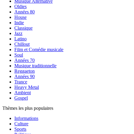
Musique Alternative
Oldies
Années 80
House
Indie
Classique
Jazz
Latino
Chillout
Film et Comédie musicale
Soul
Années 70
Musique traditionnelle
Reggaeton
Années 90
Trance
Heavy Metal
Ambient
Gospel
Thèmes les plus populaires
Informations
Culture
Sports