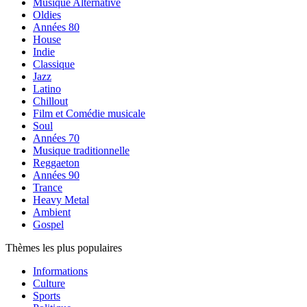
Musique Alternative
Oldies
Années 80
House
Indie
Classique
Jazz
Latino
Chillout
Film et Comédie musicale
Soul
Années 70
Musique traditionnelle
Reggaeton
Années 90
Trance
Heavy Metal
Ambient
Gospel
Thèmes les plus populaires
Informations
Culture
Sports