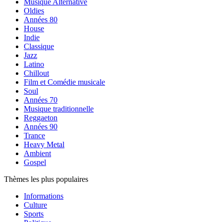
Musique Alternative
Oldies
Années 80
House
Indie
Classique
Jazz
Latino
Chillout
Film et Comédie musicale
Soul
Années 70
Musique traditionnelle
Reggaeton
Années 90
Trance
Heavy Metal
Ambient
Gospel
Thèmes les plus populaires
Informations
Culture
Sports