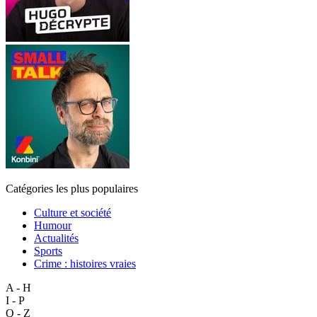
Catégories les plus populaires
Culture et société
Humour
Actualités
Sports
Crime : histoires vraies
A - H
I - P
Q - Z