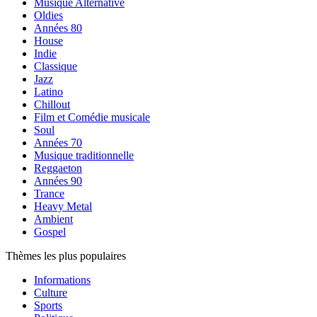
Musique Alternative
Oldies
Années 80
House
Indie
Classique
Jazz
Latino
Chillout
Film et Comédie musicale
Soul
Années 70
Musique traditionnelle
Reggaeton
Années 90
Trance
Heavy Metal
Ambient
Gospel
Thèmes les plus populaires
Informations
Culture
Sports