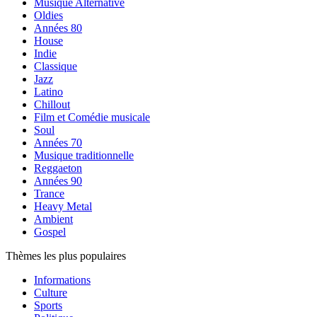
Musique Alternative
Oldies
Années 80
House
Indie
Classique
Jazz
Latino
Chillout
Film et Comédie musicale
Soul
Années 70
Musique traditionnelle
Reggaeton
Années 90
Trance
Heavy Metal
Ambient
Gospel
Thèmes les plus populaires
Informations
Culture
Sports