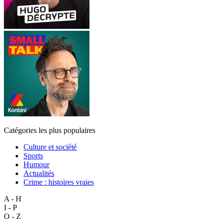
Catégories les plus populaires
Culture et société
Sports
Humour
Actualités
Crime : histoires vraies
A - H
I - P
Q - Z