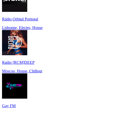
Rádio Orbital Portugal
Lisbonne, Electro, House
Radio [RCM]DEEP
Moscou, House, Chillout
Gay FM