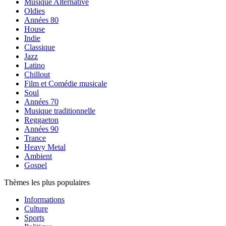
Musique Alternative
Oldies
Années 80
House
Indie
Classique
Jazz
Latino
Chillout
Film et Comédie musicale
Soul
Années 70
Musique traditionnelle
Reggaeton
Années 90
Trance
Heavy Metal
Ambient
Gospel
Thèmes les plus populaires
Informations
Culture
Sports