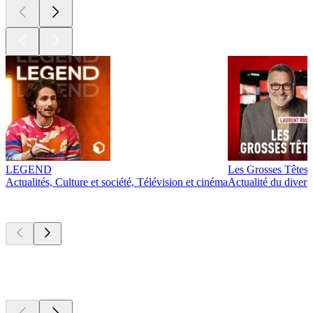
LEGEND
Les Grosses Têtes
Actualités, Culture et société, Télévision et cinéma
Actualité du diver
Actuellement
populaire
Actuellement
populaire
Actuellement
populaire