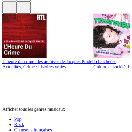
L’heure du crime : les archives de Jacques Pradel
Tchatcheuse
Actualités, Crime : histoires vraies
Culture et société, 
Genres
musicaux
Genres
musicaux
Genres
musicaux
Afficher tous les genres musicaux
Pop
Rock
Chansons françaises