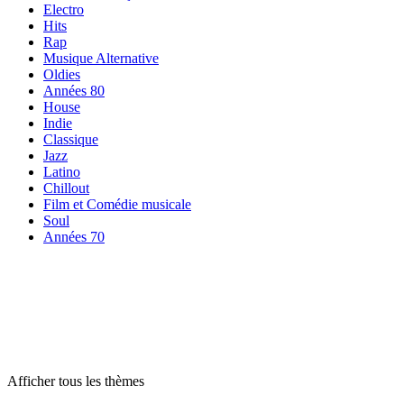
Electro
Hits
Rap
Musique Alternative
Oldies
Années 80
House
Indie
Classique
Jazz
Latino
Chillout
Film et Comédie musicale
Soul
Années 70
Radios par
thème
Radios par
thème
Radios par
thème
Afficher tous les thèmes