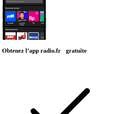
Obtenez l’app radio.fr gratuite