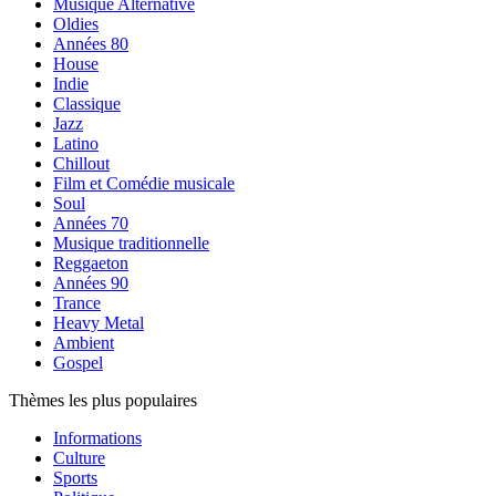
Musique Alternative
Oldies
Années 80
House
Indie
Classique
Jazz
Latino
Chillout
Film et Comédie musicale
Soul
Années 70
Musique traditionnelle
Reggaeton
Années 90
Trance
Heavy Metal
Ambient
Gospel
Thèmes les plus populaires
Informations
Culture
Sports