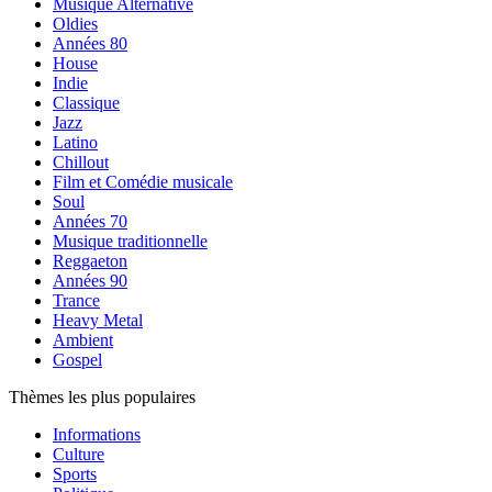
Musique Alternative
Oldies
Années 80
House
Indie
Classique
Jazz
Latino
Chillout
Film et Comédie musicale
Soul
Années 70
Musique traditionnelle
Reggaeton
Années 90
Trance
Heavy Metal
Ambient
Gospel
Thèmes les plus populaires
Informations
Culture
Sports