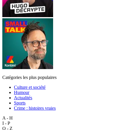
Catégories les plus populaires
Culture et société
Humour
Actualités
Sports
Crime : histoires vraies
A - H
I - P
Q - Z