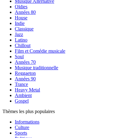
Musique Alternative
Oldies
Années 80
House
Indie
Classique
Jazz
Latino
Chillout
Film et Comédie musicale
Soul
Années 70
Musique traditionnelle
Reggaeton
Années 90
Trance
Heavy Metal
Ambient
Gospel
Thèmes les plus populaires
Informations
Culture
Sports