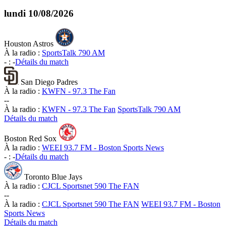
lundi
10/08/2026
Houston Astros
À la radio :
SportsTalk 790 AM
-
:
-
Détails du match
San Diego Padres
À la radio :
KWFN - 97.3 The Fan
-
-
À la radio :
KWFN - 97.3 The Fan
SportsTalk 790 AM
Détails du match
Boston Red Sox
À la radio :
WEEI 93.7 FM - Boston Sports News
-
:
-
Détails du match
Toronto Blue Jays
À la radio :
CJCL Sportsnet 590 The FAN
-
-
À la radio :
CJCL Sportsnet 590 The FAN
WEEI 93.7 FM - Boston
Sports News
Détails du match