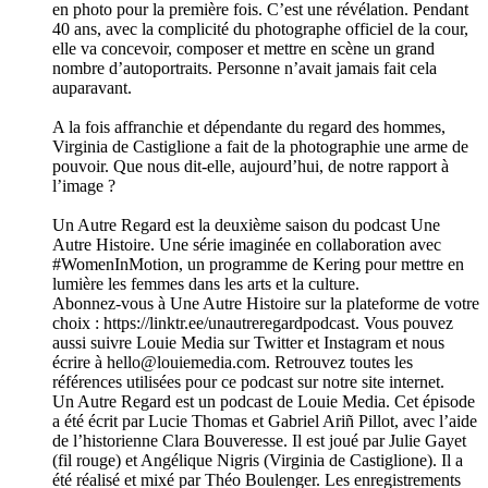
en photo pour la première fois. C’est une révélation. Pendant
40 ans, avec la complicité du photographe officiel de la cour,
elle va concevoir, composer et mettre en scène un grand
nombre d’autoportraits. Personne n’avait jamais fait cela
auparavant.
A la fois affranchie et dépendante du regard des hommes,
Virginia de Castiglione a fait de la photographie une arme de
pouvoir. Que nous dit-elle, aujourd’hui, de notre rapport à
l’image ?
Un Autre Regard est la deuxième saison du podcast Une
Autre Histoire. Une série imaginée en collaboration avec
#WomenInMotion, un programme de Kering pour mettre en
lumière les femmes dans les arts et la culture.
Abonnez-vous à Une Autre Histoire sur la plateforme de votre
choix : https://linktr.ee/unautreregardpodcast. Vous pouvez
aussi suivre Louie Media sur Twitter et Instagram et nous
écrire à hello@louiemedia.com. Retrouvez toutes les
références utilisées pour ce podcast sur notre site internet.
Un Autre Regard est un podcast de Louie Media. Cet épisode
a été écrit par Lucie Thomas et Gabriel Ariñ Pillot, avec l’aide
de l’historienne Clara Bouveresse. Il est joué par Julie Gayet
(fil rouge) et Angélique Nigris (Virginia de Castiglione). Il a
été réalisé et mixé par Théo Boulenger. Les enregistrements