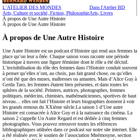
L’ATELIER DES MONDES
Dans l'Atelier BD
Arts, Culture et société, Fiction, Philosophie
Arts, Livres
À propos de Une Autre Histoire
À propos de Une Autre Histoire
À propos de Une Autre Histoire
Une Autre Histoire est un podcast d’Histoire qui rend aux femmes la
place qu’on leur a ôtée. Chaque saison vous raconte une période
historique à travers une figure féminine dont le rôle a été décisif.
L’invisibilisation du rôle des femmes dans l’Histoire conduit souvent
à penser qu’elles n’ont, au choix, pas fait grand chose, ou qu’elles
n’ont été que des muses, maîtresses ou amantes. Mais d’Alice Guy à
Gerda Taro, les femmes étaient bien présentes, et dans toutes les
sphères de la société. Peintres, autrices, photographes, femmes
politiques, médecins, chimistes, mathématiciennes, sportives de haut
niveau… elles ont fait l’Histoire et leurs biographies donnent à voir
les grands remous du XXième siècle.La saison 1 d’Une autre
Histoire est consacrée à Alice Guy et à la naissance du cinéma. La
saison 2 s'appelle Un Autre Regard et est dédiée à cinq femmes
photographes. Vous pouvez retrouver toutes les références
bibliographiques utilisées dans ce podcast sur notre site internet. Elle
a été réalisée avec le soutien de l’association Mnémosyne, section