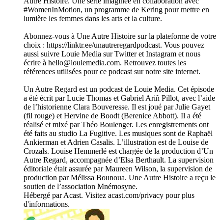
Autre Histoire. Une série imaginée en collaboration avec
#WomenInMotion, un programme de Kering pour mettre en
lumière les femmes dans les arts et la culture.
Abonnez-vous à Une Autre Histoire sur la plateforme de votre
choix : https://linktr.ee/unautreregardpodcast. Vous pouvez
aussi suivre Louie Media sur Twitter et Instagram et nous
écrire à hello@louiemedia.com. Retrouvez toutes les
références utilisées pour ce podcast sur notre site internet.
Un Autre Regard est un podcast de Louie Media. Cet épisode
a été écrit par Lucie Thomas et Gabriel Ariñ Pillot, avec l’aide
de l’historienne Clara Bouveresse. Il est joué par Julie Gayet
(fil rouge) et Hervine de Boodt (Berenice Abbott). Il a été
réalisé et mixé par Théo Boulenger. Les enregistrements ont
été faits au studio La Fugitive. Les musiques sont de Raphaël
Ankierman et Adrien Casalis. L’illustration est de Louise de
Crozals. Louise Hemmerlé est chargée de la production d’Un
Autre Regard, accompagnée d’Elsa Berthault. La supervision
éditoriale était assurée par Maureen Wilson, la supervision de
production par Mélissa Bounoua. Une Autre Histoire a reçu le
soutien de l’association Mnémosyne.
Hébergé par Acast. Visitez acast.com/privacy pour plus
d'informations.