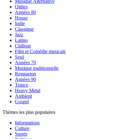
Musique Alternative
Oldies
Années 80
House
Indie
Classique
Jazz
Latino
Chillout
Film et Comédie musicale
Soul
Années 70
Musique traditionnelle
Reggaeton
Années 90
Trance
Heavy Metal
Ambient
Gospel
Thèmes les plus populaires
Informations
Culture
Sports