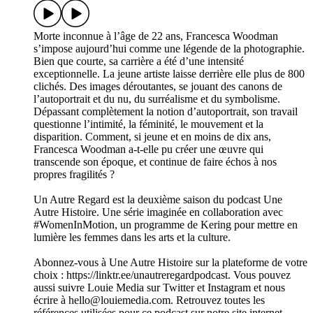
Morte inconnue à l’âge de 22 ans, Francesca Woodman
s’impose aujourd’hui comme une légende de la photographie.
Bien que courte, sa carrière a été d’une intensité
exceptionnelle. La jeune artiste laisse derrière elle plus de 800
clichés. Des images déroutantes, se jouant des canons de
l’autoportrait et du nu, du surréalisme et du symbolisme.
Dépassant complètement la notion d’autoportrait, son travail
questionne l’intimité, la féminité, le mouvement et la
disparition. Comment, si jeune et en moins de dix ans,
Francesca Woodman a-t-elle pu créer une œuvre qui
transcende son époque, et continue de faire échos à nos
propres fragilités ?
Un Autre Regard est la deuxième saison du podcast Une
Autre Histoire. Une série imaginée en collaboration avec
#WomenInMotion, un programme de Kering pour mettre en
lumière les femmes dans les arts et la culture.
Abonnez-vous à Une Autre Histoire sur la plateforme de votre
choix : https://linktr.ee/unautreregardpodcast. Vous pouvez
aussi suivre Louie Media sur Twitter et Instagram et nous
écrire à hello@louiemedia.com. Retrouvez toutes les
références utilisées pour ce podcast sur notre site internet.