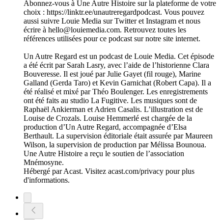
Abonnez-vous à Une Autre Histoire sur la plateforme de votre
choix : https://linktr.ee/unautreregardpodcast. Vous pouvez
aussi suivre Louie Media sur Twitter et Instagram et nous
écrire à hello@louiemedia.com. Retrouvez toutes les
références utilisées pour ce podcast sur notre site internet.
Un Autre Regard est un podcast de Louie Media. Cet épisode
a été écrit par Sarah Lasry, avec l’aide de l’historienne Clara
Bouveresse. Il est joué par Julie Gayet (fil rouge), Marine
Galland (Gerda Taro) et Kevin Garnichat (Robert Capa). Il a
été réalisé et mixé par Théo Boulenger. Les enregistrements
ont été faits au studio La Fugitive. Les musiques sont de
Raphaël Ankierman et Adrien Casalis. L’illustration est de
Louise de Crozals. Louise Hemmerlé est chargée de la
production d’Un Autre Regard, accompagnée d’Elsa
Berthault. La supervision éditoriale était assurée par Maureen
Wilson, la supervision de production par Mélissa Bounoua.
Une Autre Histoire a reçu le soutien de l’association
Mnémosyne.
Hébergé par Acast. Visitez acast.com/privacy pour plus
d'informations.