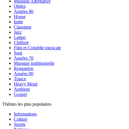
Musique Alternative
Oldies
Années 80
House
Indie
Classique
Jazz
Latino
Chillout
Film et Comédie musicale
Soul
Années 70
Musique traditionnelle
Reggaeton
Années 90
Trance
Heavy Metal
Ambient
Gospel
Thèmes les plus populaires
Informations
Culture
Sports