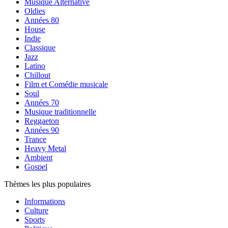
Musique Alternative
Oldies
Années 80
House
Indie
Classique
Jazz
Latino
Chillout
Film et Comédie musicale
Soul
Années 70
Musique traditionnelle
Reggaeton
Années 90
Trance
Heavy Metal
Ambient
Gospel
Thèmes les plus populaires
Informations
Culture
Sports