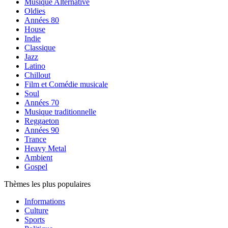
Musique Alternative
Oldies
Années 80
House
Indie
Classique
Jazz
Latino
Chillout
Film et Comédie musicale
Soul
Années 70
Musique traditionnelle
Reggaeton
Années 90
Trance
Heavy Metal
Ambient
Gospel
Thèmes les plus populaires
Informations
Culture
Sports