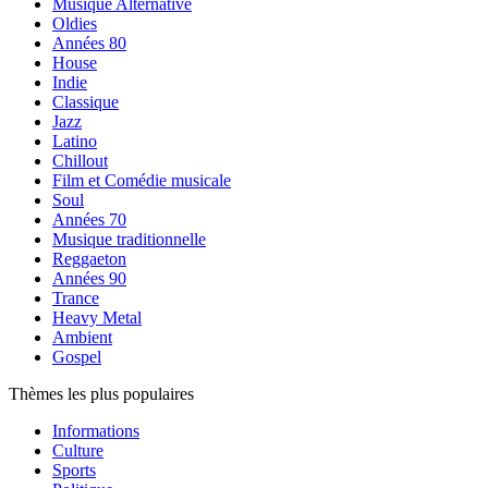
Musique Alternative
Oldies
Années 80
House
Indie
Classique
Jazz
Latino
Chillout
Film et Comédie musicale
Soul
Années 70
Musique traditionnelle
Reggaeton
Années 90
Trance
Heavy Metal
Ambient
Gospel
Thèmes les plus populaires
Informations
Culture
Sports