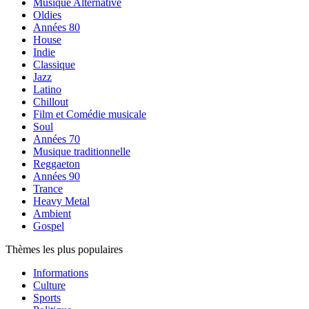
Musique Alternative
Oldies
Années 80
House
Indie
Classique
Jazz
Latino
Chillout
Film et Comédie musicale
Soul
Années 70
Musique traditionnelle
Reggaeton
Années 90
Trance
Heavy Metal
Ambient
Gospel
Thèmes les plus populaires
Informations
Culture
Sports