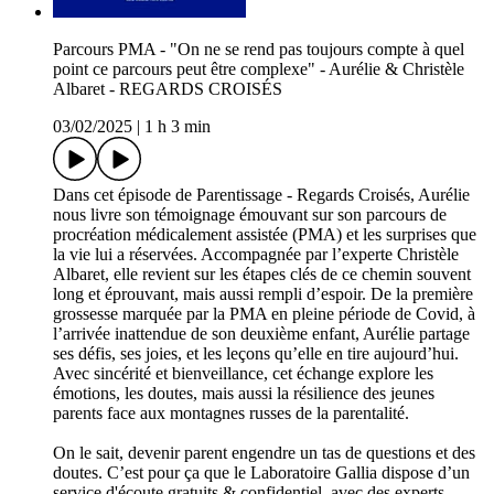
Parcours PMA - "On ne se rend pas toujours compte à quel
point ce parcours peut être complexe" - Aurélie & Christèle
Albaret - REGARDS CROISÉS
03/02/2025
|
1 h 3 min
Dans cet épisode de Parentissage - Regards Croisés, Aurélie
nous livre son témoignage émouvant sur son parcours de
procréation médicalement assistée (PMA) et les surprises que
la vie lui a réservées. Accompagnée par l’experte Christèle
Albaret, elle revient sur les étapes clés de ce chemin souvent
long et éprouvant, mais aussi rempli d’espoir. De la première
grossesse marquée par la PMA en pleine période de Covid, à
l’arrivée inattendue de son deuxième enfant, Aurélie partage
ses défis, ses joies, et les leçons qu’elle en tire aujourd’hui.
Avec sincérité et bienveillance, cet échange explore les
émotions, les doutes, mais aussi la résilience des jeunes
parents face aux montagnes russes de la parentalité.
On le sait, devenir parent engendre un tas de questions et des
doutes. C’est pour ça que le Laboratoire Gallia dispose d’un
service d'écoute gratuits & confidentiel, avec des experts