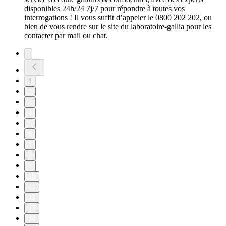
disponibles 24h/24 7j/7 pour répondre à toutes vos
interrogations ! Il vous suffit d’appeler le 0800 202 202, ou
bien de vous rendre sur le site du laboratoire-gallia pour les
contacter par mail ou chat.
1
2
3
4
5
6
7
8
9
10
11
12
13
14