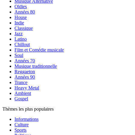
Musique Alternative
Oldies
Années 80
House
Indie
Classique
Jazz
Latino
Chillout
Film et Comédie musicale
Soul
Années 70
Musique traditionnelle
Reggaeton
Années 90
Trance
Heavy Metal
Ambient
Gospel
Thèmes les plus populaires
Informations
Culture
Sports