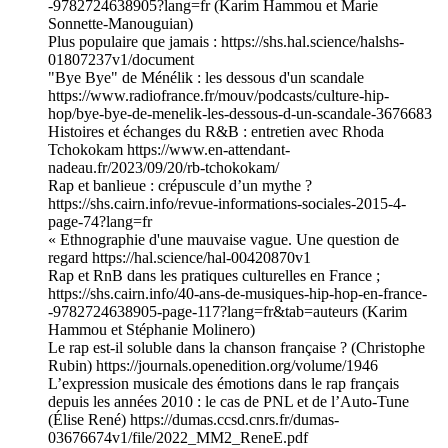
-9782724638905?lang=fr (Karim Hammou et Marie
Sonnette-Manouguian)
Plus populaire que jamais : https://shs.hal.science/halshs-
01807237v1/document
"Bye Bye" de Ménélik : les dessous d'un scandale
https://www.radiofrance.fr/mouv/podcasts/culture-hip-
hop/bye-bye-de-menelik-les-dessous-d-un-scandale-3676683
Histoires et échanges du R&B : entretien avec Rhoda
Tchokokam https://www.en-attendant-
nadeau.fr/2023/09/20/rb-tchokokam/
Rap et banlieue : crépuscule d’un mythe ?
https://shs.cairn.info/revue-informations-sociales-2015-4-
page-74?lang=fr
« Ethnographie d'une mauvaise vague. Une question de
regard https://hal.science/hal-00420870v1
Rap et RnB dans les pratiques culturelles en France ;
https://shs.cairn.info/40-ans-de-musiques-hip-hop-en-france-
-9782724638905-page-117?lang=fr&tab=auteurs (Karim
Hammou et Stéphanie Molinero)
Le rap est-il soluble dans la chanson française ? (Christophe
Rubin) https://journals.openedition.org/volume/1946
L’expression musicale des émotions dans le rap français
depuis les années 2010 : le cas de PNL et de l’Auto-Tune
(Élise René) https://dumas.ccsd.cnrs.fr/dumas-
03676674v1/file/2022_MM2_ReneE.pdf