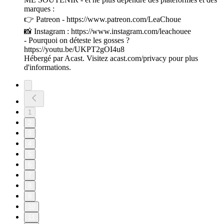
marques :
👉 Patreon - https://www.patreon.com/LeaChoue
📸 Instagram : https://www.instagram.com/leachouee
- Pourquoi on déteste les gosses ?
https://youtu.be/UKPT2gOI4u8
Hébergé par Acast. Visitez acast.com/privacy pour plus
d'informations.
1
2
3
4
5
6
7
8
9
10
11