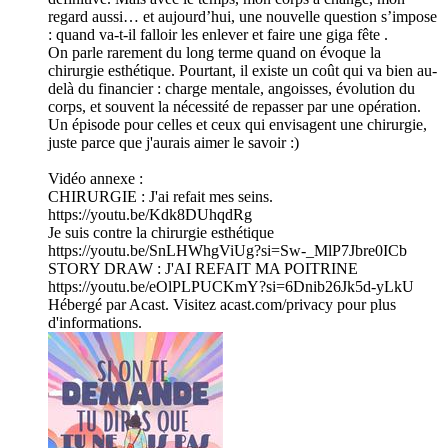
regard aussi… et aujourd’hui, une nouvelle question s’impose
: quand va-t-il falloir les enlever et faire une giga fête .
On parle rarement du long terme quand on évoque la
chirurgie esthétique. Pourtant, il existe un coût qui va bien au-
delà du financier : charge mentale, angoisses, évolution du
corps, et souvent la nécessité de repasser par une opération.
Un épisode pour celles et ceux qui envisagent une chirurgie,
juste parce que j'aurais aimer le savoir :)
Vidéo annexe :
CHIRURGIE : J'ai refait mes seins.
https://youtu.be/Kdk8DUhqdRg
Je suis contre la chirurgie esthétique
https://youtu.be/SnLHWhgViUg?si=Sw-_MlP7Jbre0ICb
STORY DRAW : J'AI REFAIT MA POITRINE
https://youtu.be/eOlPLPUCKmY?si=6Dnib26Jk5d-yLkU
Hébergé par Acast. Visitez acast.com/privacy pour plus
d'informations.