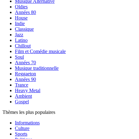
Musique Alternative
Oldies
Années 80
House
Indie
Classique
Jazz
Latino
Chillout
Film et Comédie musicale
Soul
Années 70
Musique traditionnelle
Reggaeton
Années 90
Trance
Heavy Metal
Ambient
Gospel
Thèmes les plus populaires
Informations
Culture
Sports