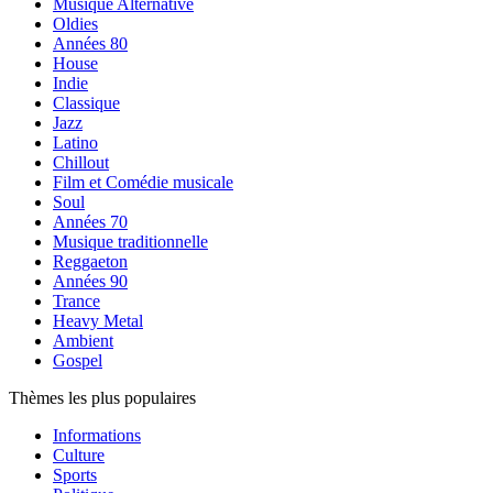
Musique Alternative
Oldies
Années 80
House
Indie
Classique
Jazz
Latino
Chillout
Film et Comédie musicale
Soul
Années 70
Musique traditionnelle
Reggaeton
Années 90
Trance
Heavy Metal
Ambient
Gospel
Thèmes les plus populaires
Informations
Culture
Sports