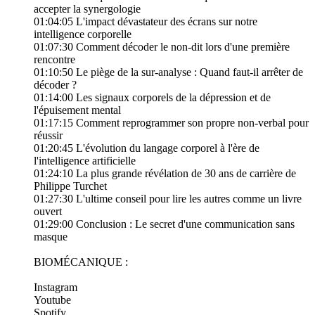
accepter la synergologie
01:04:05 L'impact dévastateur des écrans sur notre
intelligence corporelle
01:07:30 Comment décoder le non-dit lors d'une première
rencontre
01:10:50 Le piège de la sur-analyse : Quand faut-il arrêter de
décoder ?
01:14:00 Les signaux corporels de la dépression et de
l'épuisement mental
01:17:15 Comment reprogrammer son propre non-verbal pour
réussir
01:20:45 L'évolution du langage corporel à l'ère de
l'intelligence artificielle
01:24:10 La plus grande révélation de 30 ans de carrière de
Philippe Turchet
01:27:30 L'ultime conseil pour lire les autres comme un livre
ouvert
01:29:00 Conclusion : Le secret d'une communication sans
masque
BIOMÉCANIQUE :
​⁠⁠⁠⁠⁠⁠⁠⁠⁠⁠⁠⁠⁠⁠⁠⁠⁠⁠⁠⁠⁠⁠⁠⁠⁠⁠⁠⁠⁠⁠⁠⁠⁠⁠⁠⁠⁠⁠⁠⁠⁠⁠⁠⁠⁠⁠⁠⁠⁠⁠⁠⁠⁠⁠⁠⁠⁠⁠⁠⁠⁠⁠⁠⁠⁠⁠⁠⁠⁠⁠⁠⁠⁠⁠⁠⁠⁠⁠⁠⁠⁠⁠⁠⁠⁠⁠⁠⁠⁠⁠⁠⁠⁠⁠⁠⁠⁠⁠⁠⁠⁠⁠⁠⁠⁠⁠⁠⁠⁠⁠⁠⁠⁠⁠⁠⁠⁠⁠⁠⁠⁠⁠⁠⁠⁠⁠⁠⁠⁠⁠⁠⁠⁠⁠⁠⁠⁠⁠⁠⁠⁠⁠⁠⁠⁠⁠⁠Instagram⁠⁠⁠⁠⁠⁠⁠⁠⁠⁠⁠⁠⁠⁠⁠⁠⁠⁠⁠⁠⁠⁠⁠⁠⁠⁠⁠⁠⁠⁠⁠⁠⁠⁠⁠⁠⁠⁠⁠⁠⁠⁠⁠⁠⁠⁠⁠⁠⁠⁠
⁠⁠⁠⁠⁠⁠⁠⁠⁠⁠⁠⁠⁠⁠⁠⁠⁠⁠⁠⁠⁠⁠⁠​⁠⁠⁠⁠⁠⁠⁠⁠⁠⁠⁠⁠⁠⁠⁠⁠⁠⁠⁠⁠⁠⁠Youtube⁠⁠⁠⁠⁠⁠⁠⁠⁠⁠⁠⁠⁠⁠⁠⁠⁠⁠⁠⁠⁠⁠⁠⁠⁠⁠⁠⁠⁠⁠⁠⁠⁠⁠⁠⁠⁠⁠⁠⁠⁠⁠⁠⁠⁠⁠⁠⁠⁠⁠
⁠⁠⁠⁠⁠⁠⁠⁠⁠⁠⁠⁠⁠⁠⁠⁠⁠⁠⁠⁠⁠⁠⁠​⁠⁠⁠⁠⁠⁠⁠⁠⁠⁠⁠⁠⁠⁠⁠⁠⁠⁠⁠⁠⁠⁠⁠⁠⁠⁠Spotify⁠⁠⁠⁠⁠⁠⁠⁠⁠⁠⁠⁠⁠⁠⁠⁠⁠⁠⁠⁠⁠⁠⁠⁠⁠⁠⁠⁠⁠⁠⁠⁠⁠⁠⁠⁠⁠⁠⁠⁠⁠⁠⁠⁠⁠⁠⁠⁠⁠