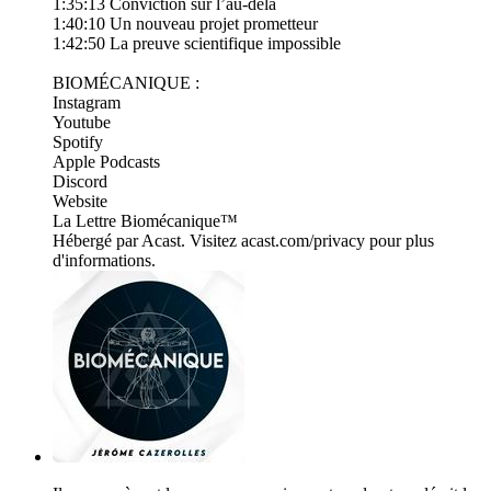
1:35:13 Conviction sur l’au-delà
1:40:10 Un nouveau projet prometteur
1:42:50 La preuve scientifique impossible
BIOMÉCANIQUE :
​⁠⁠⁠⁠⁠⁠⁠⁠⁠⁠⁠⁠⁠⁠⁠⁠⁠⁠⁠⁠⁠⁠⁠⁠⁠⁠⁠⁠⁠⁠⁠⁠⁠⁠⁠⁠⁠⁠⁠⁠⁠⁠⁠⁠⁠⁠⁠⁠⁠⁠⁠⁠⁠⁠⁠⁠⁠⁠⁠⁠⁠⁠⁠⁠⁠⁠⁠⁠⁠⁠⁠⁠⁠⁠⁠⁠⁠⁠⁠⁠⁠⁠⁠⁠⁠⁠⁠⁠⁠⁠⁠⁠⁠⁠⁠⁠⁠⁠⁠⁠⁠⁠⁠⁠⁠⁠⁠⁠⁠⁠⁠⁠⁠⁠⁠⁠⁠⁠⁠⁠⁠⁠⁠⁠⁠⁠⁠⁠⁠⁠⁠⁠⁠⁠⁠⁠⁠⁠⁠⁠⁠⁠⁠⁠⁠⁠⁠Instagram⁠⁠⁠⁠⁠⁠⁠⁠⁠⁠⁠⁠⁠⁠⁠⁠⁠⁠⁠⁠⁠⁠⁠⁠⁠⁠⁠⁠⁠⁠⁠⁠⁠⁠⁠⁠⁠⁠⁠⁠⁠⁠⁠⁠⁠⁠⁠⁠⁠⁠
⁠⁠⁠⁠⁠⁠⁠⁠⁠⁠⁠⁠⁠⁠⁠⁠⁠⁠⁠⁠⁠⁠⁠​⁠⁠⁠⁠⁠⁠⁠⁠⁠⁠⁠⁠⁠⁠⁠⁠⁠⁠⁠⁠⁠⁠Youtube⁠⁠⁠⁠⁠⁠⁠⁠⁠⁠⁠⁠⁠⁠⁠⁠⁠⁠⁠⁠⁠⁠⁠⁠⁠⁠⁠⁠⁠⁠⁠⁠⁠⁠⁠⁠⁠⁠⁠⁠⁠⁠⁠⁠⁠⁠⁠⁠⁠⁠
⁠⁠⁠⁠⁠⁠⁠⁠⁠⁠⁠⁠⁠⁠⁠⁠⁠⁠⁠⁠⁠⁠⁠​⁠⁠⁠⁠⁠⁠⁠⁠⁠⁠⁠⁠⁠⁠⁠⁠⁠⁠⁠⁠⁠⁠⁠⁠⁠⁠Spotify⁠⁠⁠⁠⁠⁠⁠⁠⁠⁠⁠⁠⁠⁠⁠⁠⁠⁠⁠⁠⁠⁠⁠⁠⁠⁠⁠⁠⁠⁠⁠⁠⁠⁠⁠⁠⁠⁠⁠⁠⁠⁠⁠⁠⁠⁠⁠⁠⁠
​⁠⁠⁠⁠⁠⁠⁠⁠⁠⁠⁠⁠⁠⁠⁠⁠⁠⁠⁠⁠⁠⁠⁠⁠⁠⁠⁠⁠⁠⁠⁠⁠⁠⁠⁠⁠⁠⁠⁠⁠⁠⁠⁠⁠⁠Apple Podcasts⁠⁠⁠⁠⁠⁠⁠⁠⁠⁠⁠⁠⁠⁠⁠⁠⁠⁠⁠⁠⁠⁠⁠⁠⁠⁠⁠⁠⁠⁠⁠⁠⁠⁠⁠⁠⁠⁠⁠⁠⁠⁠⁠⁠⁠⁠⁠⁠⁠
​⁠⁠⁠⁠⁠⁠⁠⁠⁠⁠⁠⁠⁠⁠⁠⁠⁠⁠⁠⁠⁠⁠⁠⁠⁠⁠⁠⁠⁠⁠⁠⁠⁠⁠⁠⁠⁠⁠⁠⁠⁠⁠⁠⁠⁠⁠⁠⁠Discord⁠⁠⁠⁠⁠⁠⁠⁠⁠⁠⁠⁠⁠⁠⁠⁠⁠⁠⁠⁠⁠⁠⁠⁠⁠⁠⁠⁠⁠⁠⁠⁠⁠⁠⁠⁠⁠⁠⁠⁠⁠⁠⁠⁠⁠⁠⁠⁠
​⁠⁠⁠⁠⁠⁠⁠⁠⁠⁠⁠⁠⁠⁠⁠⁠⁠⁠⁠⁠⁠⁠⁠⁠⁠⁠⁠⁠⁠⁠⁠⁠⁠⁠⁠⁠⁠⁠⁠⁠⁠⁠⁠⁠⁠⁠⁠⁠Website⁠⁠⁠⁠⁠⁠⁠⁠⁠⁠⁠⁠⁠⁠⁠⁠⁠⁠⁠⁠⁠⁠⁠⁠⁠⁠⁠⁠⁠⁠⁠⁠⁠⁠⁠⁠⁠⁠⁠⁠⁠⁠⁠⁠⁠⁠⁠⁠
⁠⁠⁠⁠​⁠⁠⁠⁠⁠⁠⁠⁠⁠⁠⁠⁠⁠⁠⁠⁠⁠⁠⁠⁠⁠⁠⁠⁠⁠⁠⁠⁠⁠⁠⁠⁠⁠⁠⁠⁠⁠⁠⁠⁠⁠⁠⁠⁠​⁠⁠⁠⁠⁠⁠⁠⁠⁠⁠⁠⁠⁠⁠⁠⁠⁠⁠⁠⁠⁠⁠⁠⁠⁠⁠⁠⁠⁠⁠⁠⁠⁠⁠⁠⁠⁠⁠⁠⁠⁠⁠⁠⁠⁠⁠⁠La Lettre Biomécanique⁠⁠⁠⁠⁠⁠⁠⁠⁠⁠⁠⁠⁠⁠⁠⁠⁠⁠⁠⁠⁠⁠⁠⁠⁠⁠⁠⁠⁠⁠⁠⁠⁠⁠⁠⁠⁠⁠⁠⁠⁠⁠⁠⁠⁠⁠⁠⁠⁠™
Hébergé par Acast. Visitez acast.com/privacy pour plus
d'informations.