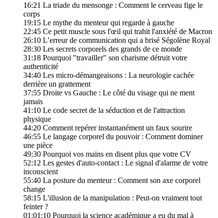
16:21 La triade du mensonge : Comment le cerveau fige le
corps
19:15 Le mythe du menteur qui regarde à gauche
22:45 Ce petit muscle sous l'œil qui trahit l'anxiété de Macron
26:10 L’erreur de communication qui a brisé Ségolène Royal
28:30 Les secrets corporels des grands de ce monde
31:18 Pourquoi "travailler" son charisme détruit votre
authenticité
34:40 Les micro-démangeaisons : La neurologie cachée
derrière un grattement
37:55 Droite vs Gauche : Le côté du visage qui ne ment
jamais
41:10 Le code secret de la séduction et de l'attraction
physique
44:20 Comment repérer instantanément un faux sourire
46:55 Le langage corporel du pouvoir : Comment dominer
une pièce
49:30 Pourquoi vos mains en disent plus que votre CV
52:12 Les gestes d'auto-contact : Le signal d'alarme de votre
inconscient
55:40 La posture du menteur : Comment son axe corporel
change
58:15 L'illusion de la manipulation : Peut-on vraiment tout
feinter ?
01:01:10 Pourquoi la science académique a eu du mal à