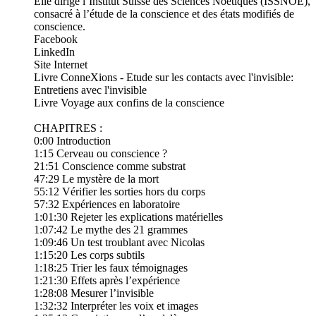
Elle dirige l’Institut Suisse des Sciences Noétiques (ISSNOE),
consacré à l’étude de la conscience et des états modifiés de
conscience.
⁠Facebook⁠
⁠LinkedIn⁠
⁠Site Internet⁠
⁠Livre ConneXions - Etude sur les contacts avec l'invisible:
Entretiens avec l'invisible⁠
⁠Livre Voyage aux confins de la conscience⁠
CHAPITRES :
0:00 Introduction
1:15 Cerveau ou conscience ?
21:51 Conscience comme substrat
47:29 Le mystère de la mort
55:12 Vérifier les sorties hors du corps
57:32 Expériences en laboratoire
1:01:30 Rejeter les explications matérielles
1:07:42 Le mythe des 21 grammes
1:09:46 Un test troublant avec Nicolas
1:15:20 Les corps subtils
1:18:25 Trier les faux témoignages
1:21:30 Effets après l’expérience
1:28:08 Mesurer l’invisible
1:32:32 Interpréter les voix et images