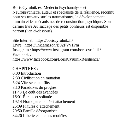
Boris Cyrulnik est Médecin Psychanalyste et
Neuropsychiatre, auteur et spécialiste de la résilience, reconnu
pour ses travaux sur les traumatismes, le développement
humain et les mécanismes de reconstruction psychique. Son
dernier livre Au saccage des petits bonheurs est disponible
partout (lien ci-dessous).
Site Internet : ⁠https://boriscyrulnik.fr/⁠
Livre : ⁠https://link.amazon/B02FVv1Pm⁠
Instagram : ⁠https://www.instagram.com/boriscyrulnik/⁠
Facebook :
⁠https://www.facebook.com/BorisCyrulnikResilience/⁠
CHAPITRES :
0:00 Introduction
2:30 Civilisation en mutation
5:24 Vitesse et conflits
8:10 Paradoxes du progrès
11:43 Le coût des avancées
16:01 Écrans et solitude
19:14 Homoparentalité et attachement
25:09 Figures d’attachement
29:50 Famille désorganisée
34:26 Liberté et anciens modèles