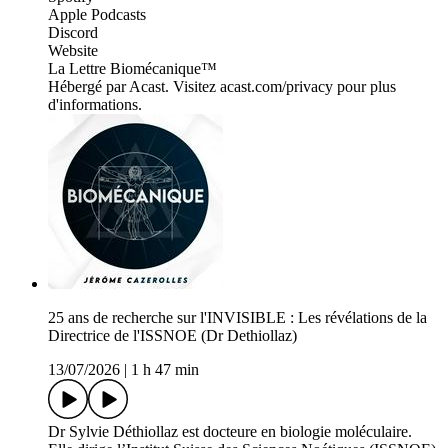
​⁠⁠⁠⁠⁠⁠⁠⁠⁠⁠⁠⁠⁠⁠⁠⁠⁠⁠⁠⁠⁠⁠⁠⁠⁠⁠⁠⁠⁠⁠⁠⁠⁠⁠⁠⁠⁠⁠⁠⁠⁠⁠⁠⁠⁠Apple Podcasts⁠⁠⁠⁠⁠⁠⁠⁠⁠⁠⁠⁠⁠⁠⁠⁠⁠⁠⁠⁠⁠⁠⁠⁠⁠⁠⁠⁠⁠⁠⁠⁠⁠⁠⁠⁠⁠⁠⁠⁠⁠⁠⁠⁠⁠⁠⁠⁠⁠
​⁠⁠⁠⁠⁠⁠⁠⁠⁠⁠⁠⁠⁠⁠⁠⁠⁠⁠⁠⁠⁠⁠⁠⁠⁠⁠⁠⁠⁠⁠⁠⁠⁠⁠⁠⁠⁠⁠⁠⁠⁠⁠⁠⁠⁠⁠⁠⁠Discord⁠⁠⁠⁠⁠⁠⁠⁠⁠⁠⁠⁠⁠⁠⁠⁠⁠⁠⁠⁠⁠⁠⁠⁠⁠⁠⁠⁠⁠⁠⁠⁠⁠⁠⁠⁠⁠⁠⁠⁠⁠⁠⁠⁠⁠⁠⁠⁠
​⁠⁠⁠⁠⁠⁠⁠⁠⁠⁠⁠⁠⁠⁠⁠⁠⁠⁠⁠⁠⁠⁠⁠⁠⁠⁠⁠⁠⁠⁠⁠⁠⁠⁠⁠⁠⁠⁠⁠⁠⁠⁠⁠⁠⁠⁠⁠⁠Website⁠⁠⁠⁠⁠⁠⁠⁠⁠⁠⁠⁠⁠⁠⁠⁠⁠⁠⁠⁠⁠⁠⁠⁠⁠⁠⁠⁠⁠⁠⁠⁠⁠⁠⁠⁠⁠⁠⁠⁠⁠⁠⁠⁠⁠⁠⁠⁠
⁠⁠⁠⁠​⁠⁠⁠⁠⁠⁠⁠⁠⁠⁠⁠⁠⁠⁠⁠⁠⁠⁠⁠⁠⁠⁠⁠⁠⁠⁠⁠⁠⁠⁠⁠⁠⁠⁠⁠⁠⁠⁠⁠⁠⁠⁠⁠⁠​⁠⁠⁠⁠⁠⁠⁠⁠⁠⁠⁠⁠⁠⁠⁠⁠⁠⁠⁠⁠⁠⁠⁠⁠⁠⁠⁠⁠⁠⁠⁠⁠⁠⁠⁠⁠⁠⁠⁠⁠⁠⁠⁠⁠⁠⁠⁠La Lettre Biomécanique⁠⁠⁠⁠⁠⁠⁠⁠⁠⁠⁠⁠⁠⁠⁠⁠⁠⁠⁠⁠⁠⁠⁠⁠⁠⁠⁠⁠⁠⁠⁠⁠⁠⁠⁠⁠⁠⁠⁠⁠⁠⁠⁠⁠⁠⁠⁠⁠⁠™
Hébergé par Acast. Visitez acast.com/privacy pour plus
d'informations.
25 ans de recherche sur l'INVISIBLE : Les révélations de la
Directrice de l'ISSNOE (Dr Dethiollaz)
13/07/2026
|
1 h 47 min
Dr Sylvie Déthiollaz est docteure en biologie moléculaire.