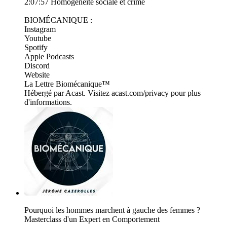
2:07:57 Homogénéité sociale et crime
BIOMÉCANIQUE :
​⁠⁠⁠⁠⁠⁠⁠⁠⁠⁠⁠⁠⁠⁠⁠⁠⁠⁠⁠⁠⁠⁠⁠⁠⁠⁠⁠⁠⁠⁠⁠⁠⁠⁠⁠⁠⁠⁠⁠⁠⁠⁠⁠⁠⁠⁠⁠⁠⁠⁠⁠⁠⁠⁠⁠⁠⁠⁠⁠⁠⁠⁠⁠⁠⁠⁠⁠⁠⁠⁠⁠⁠⁠⁠⁠⁠⁠⁠⁠⁠⁠⁠⁠⁠⁠⁠⁠⁠⁠⁠⁠⁠⁠⁠⁠⁠⁠⁠⁠⁠⁠⁠⁠⁠⁠⁠⁠⁠⁠⁠⁠⁠⁠⁠⁠⁠⁠⁠⁠⁠⁠⁠⁠⁠⁠⁠⁠⁠⁠⁠⁠⁠⁠⁠⁠⁠⁠⁠⁠⁠⁠⁠⁠⁠⁠⁠⁠Instagram⁠⁠⁠⁠⁠⁠⁠⁠⁠⁠⁠⁠⁠⁠⁠⁠⁠⁠⁠⁠⁠⁠⁠⁠⁠⁠⁠⁠⁠⁠⁠⁠⁠⁠⁠⁠⁠⁠⁠⁠⁠⁠⁠⁠⁠⁠⁠⁠⁠⁠
⁠⁠⁠⁠⁠⁠⁠⁠⁠⁠⁠⁠⁠⁠⁠⁠⁠⁠⁠⁠⁠⁠⁠​⁠⁠⁠⁠⁠⁠⁠⁠⁠⁠⁠⁠⁠⁠⁠⁠⁠⁠⁠⁠⁠⁠Youtube⁠⁠⁠⁠⁠⁠⁠⁠⁠⁠⁠⁠⁠⁠⁠⁠⁠⁠⁠⁠⁠⁠⁠⁠⁠⁠⁠⁠⁠⁠⁠⁠⁠⁠⁠⁠⁠⁠⁠⁠⁠⁠⁠⁠⁠⁠⁠⁠⁠⁠
⁠⁠⁠⁠⁠⁠⁠⁠⁠⁠⁠⁠⁠⁠⁠⁠⁠⁠⁠⁠⁠⁠⁠​⁠⁠⁠⁠⁠⁠⁠⁠⁠⁠⁠⁠⁠⁠⁠⁠⁠⁠⁠⁠⁠⁠⁠⁠⁠⁠Spotify⁠⁠⁠⁠⁠⁠⁠⁠⁠⁠⁠⁠⁠⁠⁠⁠⁠⁠⁠⁠⁠⁠⁠⁠⁠⁠⁠⁠⁠⁠⁠⁠⁠⁠⁠⁠⁠⁠⁠⁠⁠⁠⁠⁠⁠⁠⁠⁠⁠
​⁠⁠⁠⁠⁠⁠⁠⁠⁠⁠⁠⁠⁠⁠⁠⁠⁠⁠⁠⁠⁠⁠⁠⁠⁠⁠⁠⁠⁠⁠⁠⁠⁠⁠⁠⁠⁠⁠⁠⁠⁠⁠⁠⁠⁠Apple Podcasts⁠⁠⁠⁠⁠⁠⁠⁠⁠⁠⁠⁠⁠⁠⁠⁠⁠⁠⁠⁠⁠⁠⁠⁠⁠⁠⁠⁠⁠⁠⁠⁠⁠⁠⁠⁠⁠⁠⁠⁠⁠⁠⁠⁠⁠⁠⁠⁠⁠
​⁠⁠⁠⁠⁠⁠⁠⁠⁠⁠⁠⁠⁠⁠⁠⁠⁠⁠⁠⁠⁠⁠⁠⁠⁠⁠⁠⁠⁠⁠⁠⁠⁠⁠⁠⁠⁠⁠⁠⁠⁠⁠⁠⁠⁠⁠⁠⁠Discord⁠⁠⁠⁠⁠⁠⁠⁠⁠⁠⁠⁠⁠⁠⁠⁠⁠⁠⁠⁠⁠⁠⁠⁠⁠⁠⁠⁠⁠⁠⁠⁠⁠⁠⁠⁠⁠⁠⁠⁠⁠⁠⁠⁠⁠⁠⁠⁠
​⁠⁠⁠⁠⁠⁠⁠⁠⁠⁠⁠⁠⁠⁠⁠⁠⁠⁠⁠⁠⁠⁠⁠⁠⁠⁠⁠⁠⁠⁠⁠⁠⁠⁠⁠⁠⁠⁠⁠⁠⁠⁠⁠⁠⁠⁠⁠⁠Website⁠⁠⁠⁠⁠⁠⁠⁠⁠⁠⁠⁠⁠⁠⁠⁠⁠⁠⁠⁠⁠⁠⁠⁠⁠⁠⁠⁠⁠⁠⁠⁠⁠⁠⁠⁠⁠⁠⁠⁠⁠⁠⁠⁠⁠⁠⁠⁠
⁠⁠⁠⁠​⁠⁠⁠⁠⁠⁠⁠⁠⁠⁠⁠⁠⁠⁠⁠⁠⁠⁠⁠⁠⁠⁠⁠⁠⁠⁠⁠⁠⁠⁠⁠⁠⁠⁠⁠⁠⁠⁠⁠⁠⁠⁠⁠⁠​⁠⁠⁠⁠⁠⁠⁠⁠⁠⁠⁠⁠⁠⁠⁠⁠⁠⁠⁠⁠⁠⁠⁠⁠⁠⁠⁠⁠⁠⁠⁠⁠⁠⁠⁠⁠⁠⁠⁠⁠⁠⁠⁠⁠⁠⁠⁠La Lettre Biomécanique⁠⁠⁠⁠⁠⁠⁠⁠⁠⁠⁠⁠⁠⁠⁠⁠⁠⁠⁠⁠⁠⁠⁠⁠⁠⁠⁠⁠⁠⁠⁠⁠⁠⁠⁠⁠⁠⁠⁠⁠⁠⁠⁠⁠⁠⁠⁠⁠⁠™
Hébergé par Acast. Visitez acast.com/privacy pour plus
d'informations.
Pourquoi les hommes marchent à gauche des femmes ?
Masterclass d'un Expert en Comportement