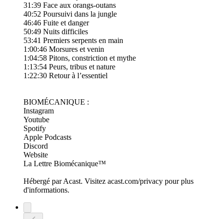
31:39 Face aux orangs-outans
40:52 Poursuivi dans la jungle
46:46 Fuite et danger
50:49 Nuits difficiles
53:41 Premiers serpents en main
1:00:46 Morsures et venin
1:04:58 Pitons, constriction et mythe
1:13:54 Peurs, tribus et nature
1:22:30 Retour à l’essentiel
BIOMÉCANIQUE :
​⁠⁠⁠⁠⁠⁠⁠⁠⁠⁠⁠⁠⁠⁠⁠⁠⁠⁠⁠⁠⁠⁠⁠⁠⁠⁠⁠⁠⁠⁠⁠⁠⁠⁠⁠⁠⁠⁠⁠⁠⁠⁠⁠⁠⁠⁠⁠⁠⁠⁠⁠⁠⁠⁠⁠⁠⁠⁠⁠⁠⁠⁠⁠⁠⁠⁠⁠⁠⁠⁠⁠⁠⁠⁠⁠⁠⁠⁠⁠⁠⁠⁠⁠⁠⁠⁠⁠⁠⁠⁠⁠⁠⁠⁠⁠⁠⁠⁠⁠⁠⁠⁠⁠⁠⁠⁠⁠⁠⁠⁠⁠⁠⁠⁠⁠⁠⁠⁠⁠⁠⁠⁠⁠⁠⁠⁠⁠⁠⁠⁠⁠⁠⁠⁠⁠⁠⁠⁠⁠⁠⁠⁠⁠⁠Instagram⁠⁠⁠⁠⁠⁠⁠⁠⁠⁠⁠⁠⁠⁠⁠⁠⁠⁠⁠⁠⁠⁠⁠⁠⁠⁠⁠⁠⁠⁠⁠⁠⁠⁠⁠⁠⁠⁠⁠⁠⁠⁠⁠⁠⁠⁠⁠⁠⁠
⁠⁠⁠⁠⁠⁠⁠⁠⁠⁠⁠⁠⁠⁠⁠⁠⁠⁠⁠⁠⁠⁠​⁠⁠⁠⁠⁠⁠⁠⁠⁠⁠⁠⁠⁠⁠⁠⁠⁠⁠⁠⁠⁠⁠Youtube⁠⁠⁠⁠⁠⁠⁠⁠⁠⁠⁠⁠⁠⁠⁠⁠⁠⁠⁠⁠⁠⁠⁠⁠⁠⁠⁠⁠⁠⁠⁠⁠⁠⁠⁠⁠⁠⁠⁠⁠⁠⁠⁠⁠⁠⁠⁠⁠⁠
⁠⁠⁠⁠⁠⁠⁠⁠⁠⁠⁠⁠⁠⁠⁠⁠⁠⁠⁠⁠⁠⁠​⁠⁠⁠⁠⁠⁠⁠⁠⁠⁠⁠⁠⁠⁠⁠⁠⁠⁠⁠⁠⁠⁠⁠⁠⁠⁠Spotify⁠⁠⁠⁠⁠⁠⁠⁠⁠⁠⁠⁠⁠⁠⁠⁠⁠⁠⁠⁠⁠⁠⁠⁠⁠⁠⁠⁠⁠⁠⁠⁠⁠⁠⁠⁠⁠⁠⁠⁠⁠⁠⁠⁠⁠⁠⁠⁠
​⁠⁠⁠⁠⁠⁠⁠⁠⁠⁠⁠⁠⁠⁠⁠⁠⁠⁠⁠⁠⁠⁠⁠⁠⁠⁠⁠⁠⁠⁠⁠⁠⁠⁠⁠⁠⁠⁠⁠⁠⁠⁠⁠⁠Apple Podcasts⁠⁠⁠⁠⁠⁠⁠⁠⁠⁠⁠⁠⁠⁠⁠⁠⁠⁠⁠⁠⁠⁠⁠⁠⁠⁠⁠⁠⁠⁠⁠⁠⁠⁠⁠⁠⁠⁠⁠⁠⁠⁠⁠⁠⁠⁠⁠⁠
​⁠⁠⁠⁠⁠⁠⁠⁠⁠⁠⁠⁠⁠⁠⁠⁠⁠⁠⁠⁠⁠⁠⁠⁠⁠⁠⁠⁠⁠⁠⁠⁠⁠⁠⁠⁠⁠⁠⁠⁠⁠⁠⁠⁠⁠⁠⁠Discord⁠⁠⁠⁠⁠⁠⁠⁠⁠⁠⁠⁠⁠⁠⁠⁠⁠⁠⁠⁠⁠⁠⁠⁠⁠⁠⁠⁠⁠⁠⁠⁠⁠⁠⁠⁠⁠⁠⁠⁠⁠⁠⁠⁠⁠⁠⁠
​⁠⁠⁠⁠⁠⁠⁠⁠⁠⁠⁠⁠⁠⁠⁠⁠⁠⁠⁠⁠⁠⁠⁠⁠⁠⁠⁠⁠⁠⁠⁠⁠⁠⁠⁠⁠⁠⁠⁠⁠⁠⁠⁠⁠⁠⁠⁠Website⁠⁠⁠⁠⁠⁠⁠⁠⁠⁠⁠⁠⁠⁠⁠⁠⁠⁠⁠⁠⁠⁠⁠⁠⁠⁠⁠⁠⁠⁠⁠⁠⁠⁠⁠⁠⁠⁠⁠⁠⁠⁠⁠⁠⁠⁠⁠
⁠⁠⁠​⁠⁠⁠⁠⁠⁠⁠⁠⁠⁠⁠⁠⁠⁠⁠⁠⁠⁠⁠⁠⁠⁠⁠⁠⁠⁠⁠⁠⁠⁠⁠⁠⁠⁠⁠⁠⁠⁠⁠⁠⁠⁠⁠⁠​⁠⁠⁠⁠⁠⁠⁠⁠⁠⁠⁠⁠⁠⁠⁠⁠⁠⁠⁠⁠⁠⁠⁠⁠⁠⁠⁠⁠⁠⁠⁠⁠⁠⁠⁠⁠⁠⁠⁠⁠⁠⁠⁠⁠⁠⁠La Lettre Biomécanique⁠⁠⁠⁠⁠⁠⁠⁠⁠⁠⁠⁠⁠⁠⁠⁠⁠⁠⁠⁠⁠⁠⁠⁠⁠⁠⁠⁠⁠⁠⁠⁠⁠⁠⁠⁠⁠⁠⁠⁠⁠⁠⁠⁠⁠⁠⁠⁠⁠™
Hébergé par Acast. Visitez acast.com/privacy pour plus
d'informations.