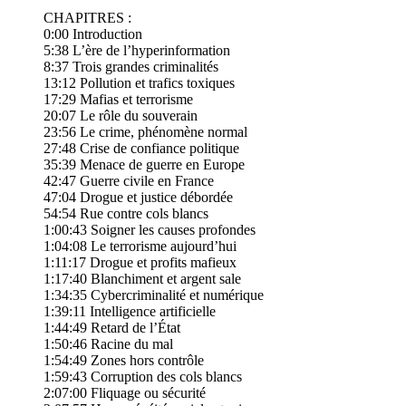
CHAPITRES :
0:00 Introduction
5:38 L’ère de l’hyperinformation
8:37 Trois grandes criminalités
13:12 Pollution et trafics toxiques
17:29 Mafias et terrorisme
20:07 Le rôle du souverain
23:56 Le crime, phénomène normal
27:48 Crise de confiance politique
35:39 Menace de guerre en Europe
42:47 Guerre civile en France
47:04 Drogue et justice débordée
54:54 Rue contre cols blancs
1:00:43 Soigner les causes profondes
1:04:08 Le terrorisme aujourd’hui
1:11:17 Drogue et profits mafieux
1:17:40 Blanchiment et argent sale
1:34:35 Cybercriminalité et numérique
1:39:11 Intelligence artificielle
1:44:49 Retard de l’État
1:50:46 Racine du mal
1:54:49 Zones hors contrôle
1:59:43 Corruption des cols blancs
2:07:00 Fliquage ou sécurité