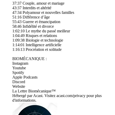
37:37 Couple, amour et mariage
43:37 Interdits et altérité
47:34 Polyamour et nouvelles familles
51:16 Différence d’âge
55:43 Guerre et émancipation
58:46 Infidélité et divorce
1:02:10 Le mythe du passé meilleur
1:04:49 Risques et relations
1:09:38 Biologie et technologie
1:14:01 Intelligence artificielle
1:16:13 Procréation et solitude
BIOMÉCANIQUE :
​⁠⁠⁠⁠⁠⁠⁠⁠⁠⁠⁠⁠⁠⁠⁠⁠⁠⁠⁠⁠⁠⁠⁠⁠⁠⁠⁠⁠⁠⁠⁠⁠⁠⁠⁠⁠⁠⁠⁠⁠⁠⁠⁠⁠⁠⁠⁠⁠⁠⁠⁠⁠⁠⁠⁠⁠⁠⁠⁠⁠⁠⁠⁠⁠⁠⁠⁠⁠⁠⁠⁠⁠⁠⁠⁠⁠⁠⁠⁠⁠⁠⁠⁠⁠⁠⁠⁠⁠⁠⁠⁠⁠⁠⁠⁠⁠⁠⁠⁠⁠⁠⁠⁠⁠⁠⁠⁠⁠⁠⁠⁠⁠⁠⁠⁠⁠⁠⁠⁠⁠⁠⁠⁠⁠⁠⁠⁠⁠⁠⁠⁠⁠⁠⁠⁠⁠⁠⁠⁠⁠⁠⁠⁠⁠⁠⁠⁠Instagram⁠⁠⁠⁠⁠⁠⁠⁠⁠⁠⁠⁠⁠⁠⁠⁠⁠⁠⁠⁠⁠⁠⁠⁠⁠⁠⁠⁠⁠⁠⁠⁠⁠⁠⁠⁠⁠⁠⁠⁠⁠⁠⁠⁠⁠⁠⁠⁠⁠⁠
⁠⁠⁠⁠⁠⁠⁠⁠⁠⁠⁠⁠⁠⁠⁠⁠⁠⁠⁠⁠⁠⁠⁠​⁠⁠⁠⁠⁠⁠⁠⁠⁠⁠⁠⁠⁠⁠⁠⁠⁠⁠⁠⁠⁠⁠Youtube⁠⁠⁠⁠⁠⁠⁠⁠⁠⁠⁠⁠⁠⁠⁠⁠⁠⁠⁠⁠⁠⁠⁠⁠⁠⁠⁠⁠⁠⁠⁠⁠⁠⁠⁠⁠⁠⁠⁠⁠⁠⁠⁠⁠⁠⁠⁠⁠⁠⁠
⁠⁠⁠⁠⁠⁠⁠⁠⁠⁠⁠⁠⁠⁠⁠⁠⁠⁠⁠⁠⁠⁠⁠​⁠⁠⁠⁠⁠⁠⁠⁠⁠⁠⁠⁠⁠⁠⁠⁠⁠⁠⁠⁠⁠⁠⁠⁠⁠⁠Spotify⁠⁠⁠⁠⁠⁠⁠⁠⁠⁠⁠⁠⁠⁠⁠⁠⁠⁠⁠⁠⁠⁠⁠⁠⁠⁠⁠⁠⁠⁠⁠⁠⁠⁠⁠⁠⁠⁠⁠⁠⁠⁠⁠⁠⁠⁠⁠⁠⁠
​⁠⁠⁠⁠⁠⁠⁠⁠⁠⁠⁠⁠⁠⁠⁠⁠⁠⁠⁠⁠⁠⁠⁠⁠⁠⁠⁠⁠⁠⁠⁠⁠⁠⁠⁠⁠⁠⁠⁠⁠⁠⁠⁠⁠⁠Apple Podcasts⁠⁠⁠⁠⁠⁠⁠⁠⁠⁠⁠⁠⁠⁠⁠⁠⁠⁠⁠⁠⁠⁠⁠⁠⁠⁠⁠⁠⁠⁠⁠⁠⁠⁠⁠⁠⁠⁠⁠⁠⁠⁠⁠⁠⁠⁠⁠⁠⁠
​⁠⁠⁠⁠⁠⁠⁠⁠⁠⁠⁠⁠⁠⁠⁠⁠⁠⁠⁠⁠⁠⁠⁠⁠⁠⁠⁠⁠⁠⁠⁠⁠⁠⁠⁠⁠⁠⁠⁠⁠⁠⁠⁠⁠⁠⁠⁠⁠Discord⁠⁠⁠⁠⁠⁠⁠⁠⁠⁠⁠⁠⁠⁠⁠⁠⁠⁠⁠⁠⁠⁠⁠⁠⁠⁠⁠⁠⁠⁠⁠⁠⁠⁠⁠⁠⁠⁠⁠⁠⁠⁠⁠⁠⁠⁠⁠⁠
​⁠⁠⁠⁠⁠⁠⁠⁠⁠⁠⁠⁠⁠⁠⁠⁠⁠⁠⁠⁠⁠⁠⁠⁠⁠⁠⁠⁠⁠⁠⁠⁠⁠⁠⁠⁠⁠⁠⁠⁠⁠⁠⁠⁠⁠⁠⁠⁠Website⁠⁠⁠⁠⁠⁠⁠⁠⁠⁠⁠⁠⁠⁠⁠⁠⁠⁠⁠⁠⁠⁠⁠⁠⁠⁠⁠⁠⁠⁠⁠⁠⁠⁠⁠⁠⁠⁠⁠⁠⁠⁠⁠⁠⁠⁠⁠⁠
⁠⁠⁠⁠​⁠⁠⁠⁠⁠⁠⁠⁠⁠⁠⁠⁠⁠⁠⁠⁠⁠⁠⁠⁠⁠⁠⁠⁠⁠⁠⁠⁠⁠⁠⁠⁠⁠⁠⁠⁠⁠⁠⁠⁠⁠⁠⁠⁠​⁠⁠⁠⁠⁠⁠⁠⁠⁠⁠⁠⁠⁠⁠⁠⁠⁠⁠⁠⁠⁠⁠⁠⁠⁠⁠⁠⁠⁠⁠⁠⁠⁠⁠⁠⁠⁠⁠⁠⁠⁠⁠⁠⁠⁠⁠⁠La Lettre Biomécanique⁠⁠⁠⁠⁠⁠⁠⁠⁠⁠⁠⁠⁠⁠⁠⁠⁠⁠⁠⁠⁠⁠⁠⁠⁠⁠⁠⁠⁠⁠⁠⁠⁠⁠⁠⁠⁠⁠⁠⁠⁠⁠⁠⁠⁠⁠⁠⁠⁠™
Hébergé par Acast. Visitez acast.com/privacy pour plus
d'informations.