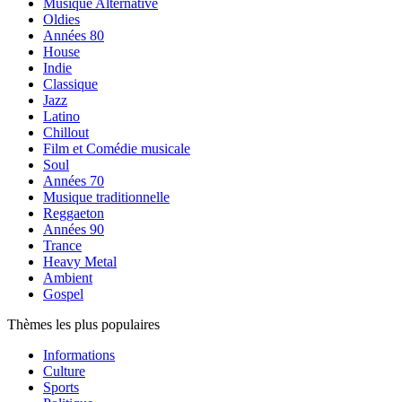
Musique Alternative
Oldies
Années 80
House
Indie
Classique
Jazz
Latino
Chillout
Film et Comédie musicale
Soul
Années 70
Musique traditionnelle
Reggaeton
Années 90
Trance
Heavy Metal
Ambient
Gospel
Thèmes les plus populaires
Informations
Culture
Sports