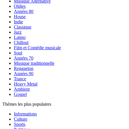
Musique Alternative
Oldies
Années 80
House
Indie
Classique
Jazz
Latino
Chillout
Film et Comédie musicale
Soul
Années 70
Musique traditionnelle
Reggaeton
Années 90
Trance
Heavy Metal
Ambient
Gospel
Thèmes les plus populaires
Informations
Culture
Sports