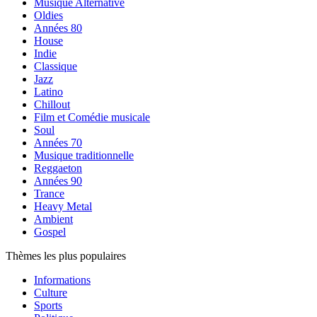
Musique Alternative
Oldies
Années 80
House
Indie
Classique
Jazz
Latino
Chillout
Film et Comédie musicale
Soul
Années 70
Musique traditionnelle
Reggaeton
Années 90
Trance
Heavy Metal
Ambient
Gospel
Thèmes les plus populaires
Informations
Culture
Sports