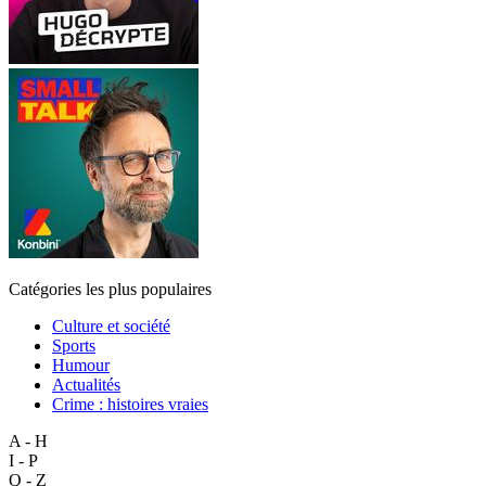
Catégories les plus populaires
Culture et société
Sports
Humour
Actualités
Crime : histoires vraies
A - H
I - P
Q - Z