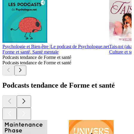
Psychologie et Bien-être |Le podcast de Psychologue.net
Tais-toi (aka t
Forme et santé, Santé mentale
Culture et s
Podcasts tendance de Forme et santé
Podcasts tendance de Forme et santé
Podcasts tendance de Forme et santé