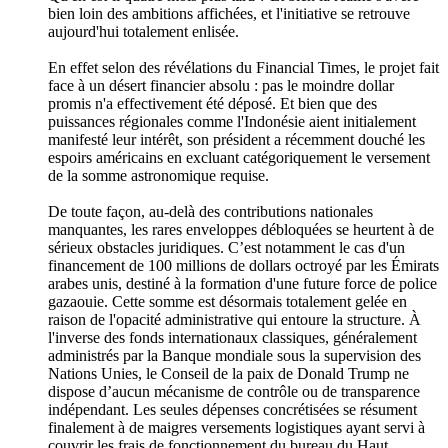
bien loin des ambitions affichées, et l'initiative se retrouve
aujourd'hui totalement enlisée.
En effet selon des révélations du Financial Times, le projet fait
face à un désert financier absolu : pas le moindre dollar
promis n'a effectivement été déposé. Et bien que des
puissances régionales comme l'Indonésie aient initialement
manifesté leur intérêt, son président a récemment douché les
espoirs américains en excluant catégoriquement le versement
de la somme astronomique requise.
De toute façon, au-delà des contributions nationales
manquantes, les rares enveloppes débloquées se heurtent à de
sérieux obstacles juridiques. C’est notamment le cas d'un
financement de 100 millions de dollars octroyé par les Émirats
arabes unis, destiné à la formation d'une future force de police
gazaouie. Cette somme est désormais totalement gelée en
raison de l'opacité administrative qui entoure la structure. À
l'inverse des fonds internationaux classiques, généralement
administrés par la Banque mondiale sous la supervision des
Nations Unies, le Conseil de la paix de Donald Trump ne
dispose d’aucun mécanisme de contrôle ou de transparence
indépendant. Les seules dépenses concrétisées se résument
finalement à de maigres versements logistiques ayant servi à
couvrir les frais de fonctionnement du bureau du Haut