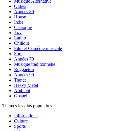
Musique Alternative
Oldies
Années 80
House
Indie
Classique
Jazz
Latino
Chillout
Film et Comédie musicale
Soul
Années 70
Musique traditionnelle
Reggaeton
Années 90
Trance
Heavy Metal
Ambient
Gospel
Thèmes les plus populaires
Informations
Culture
Sports