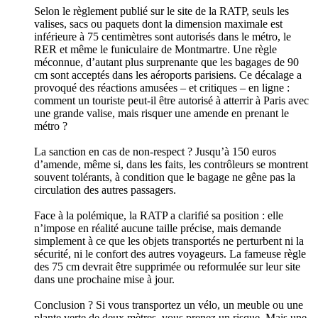
Selon le règlement publié sur le site de la RATP, seuls les
valises, sacs ou paquets dont la dimension maximale est
inférieure à 75 centimètres sont autorisés dans le métro, le
RER et même le funiculaire de Montmartre. Une règle
méconnue, d’autant plus surprenante que les bagages de 90
cm sont acceptés dans les aéroports parisiens. Ce décalage a
provoqué des réactions amusées – et critiques – en ligne :
comment un touriste peut-il être autorisé à atterrir à Paris avec
une grande valise, mais risquer une amende en prenant le
métro ?
La sanction en cas de non-respect ? Jusqu’à 150 euros
d’amende, même si, dans les faits, les contrôleurs se montrent
souvent tolérants, à condition que le bagage ne gêne pas la
circulation des autres passagers.
Face à la polémique, la RATP a clarifié sa position : elle
n’impose en réalité aucune taille précise, mais demande
simplement à ce que les objets transportés ne perturbent ni la
sécurité, ni le confort des autres voyageurs. La fameuse règle
des 75 cm devrait être supprimée ou reformulée sur leur site
dans une prochaine mise à jour.
Conclusion ? Si vous transportez un vélo, un meuble ou une
plante verte de deux mètres, vous prenez un risque. Mais une