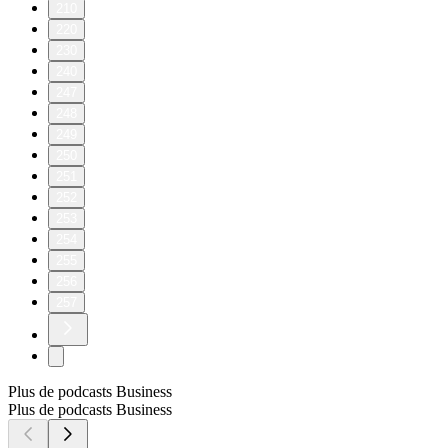
210
220
230
240
247
248
249
250
251
252
253
254
255
256
257
Plus de podcasts Business
Plus de podcasts Business