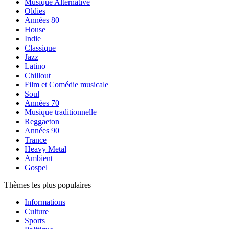
Musique Alternative
Oldies
Années 80
House
Indie
Classique
Jazz
Latino
Chillout
Film et Comédie musicale
Soul
Années 70
Musique traditionnelle
Reggaeton
Années 90
Trance
Heavy Metal
Ambient
Gospel
Thèmes les plus populaires
Informations
Culture
Sports