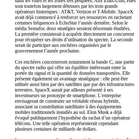
dans les villes et les zones très peuplées. Aux États-Unis, elles
sont toutefois largement détenues par les trois grands
opérateurs historiques : AT&T, Verizon et T-Mobile. SpaceX
avait déjà commencé à renforcer ses ressources en rachetant
certaines fréquences à EchoStar l’année dernière. Selon le
média Semafor, deux stratégies seraient désormais étudiées.
La première consisterait à acquérir directement un concurrent
pour récupérer ses droits d’utilisation du spectre. La seconde
serait de participer aux enchères organisées par le
gouvernement l’année prochaine.
Ces enchères concerneront notamment la bande C, une partie
du spectre radio qui offre un équilibre intéressant entre la
portée du signal et la quantité de données transportées. Elle
présente également un avantage stratégique : elle peut être
utilisée aussi bien par des satellites que par des infrastructures
terrestres. SpaceX aurait par ailleurs présenté à ses
investisseurs un prototype de smartphone. L’entreprise
envisagerait de construire un véritable réseau hybride,
associant sa constellation satellitaire à des équipements
mobiles traditionnels installés au sol. Elon Musk a déjà
évoqué publiquement l’hypothèse du rachat d’un opérateur
télécom. Une telle opération représenterait cependant
plusieurs centaines de milliards de dollars.