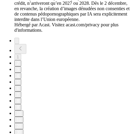
crédit, n’arriveront qu’en 2027 ou 2028. Dès le 2 décembre,
en revanche, la création d’images dénudées non consenties et
de contenus pédopornographiques par IA sera explicitement
interdite dans l’Union européenne.
Hébergé par Acast. Visitez acast.com/privacy pour plus
d'informations.
1
2
3
4
5
6
7
8
9
10
11
20
30