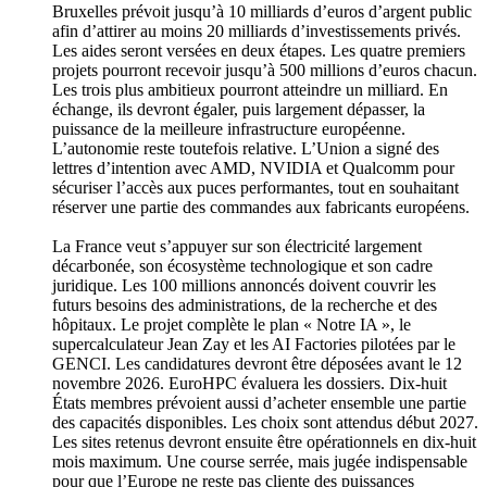
Bruxelles prévoit jusqu’à 10 milliards d’euros d’argent public
afin d’attirer au moins 20 milliards d’investissements privés.
Les aides seront versées en deux étapes. Les quatre premiers
projets pourront recevoir jusqu’à 500 millions d’euros chacun.
Les trois plus ambitieux pourront atteindre un milliard. En
échange, ils devront égaler, puis largement dépasser, la
puissance de la meilleure infrastructure européenne.
L’autonomie reste toutefois relative. L’Union a signé des
lettres d’intention avec AMD, NVIDIA et Qualcomm pour
sécuriser l’accès aux puces performantes, tout en souhaitant
réserver une partie des commandes aux fabricants européens.
La France veut s’appuyer sur son électricité largement
décarbonée, son écosystème technologique et son cadre
juridique. Les 100 millions annoncés doivent couvrir les
futurs besoins des administrations, de la recherche et des
hôpitaux. Le projet complète le plan « Notre IA », le
supercalculateur Jean Zay et les AI Factories pilotées par le
GENCI. Les candidatures devront être déposées avant le 12
novembre 2026. EuroHPC évaluera les dossiers. Dix-huit
États membres prévoient aussi d’acheter ensemble une partie
des capacités disponibles. Les choix sont attendus début 2027.
Les sites retenus devront ensuite être opérationnels en dix-huit
mois maximum. Une course serrée, mais jugée indispensable
pour que l’Europe ne reste pas cliente des puissances