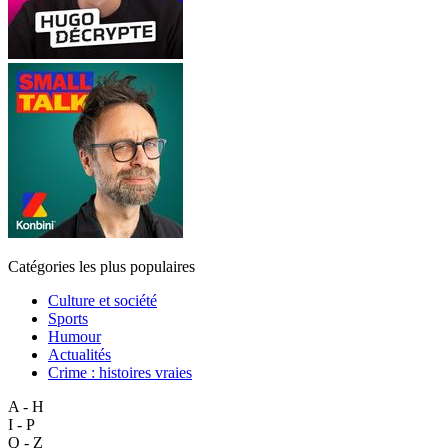
Catégories les plus populaires
Culture et société
Sports
Humour
Actualités
Crime : histoires vraies
A - H
I - P
Q - Z