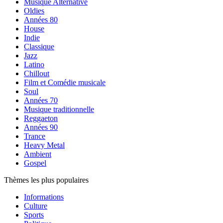
Musique Alternative
Oldies
Années 80
House
Indie
Classique
Jazz
Latino
Chillout
Film et Comédie musicale
Soul
Années 70
Musique traditionnelle
Reggaeton
Années 90
Trance
Heavy Metal
Ambient
Gospel
Thèmes les plus populaires
Informations
Culture
Sports