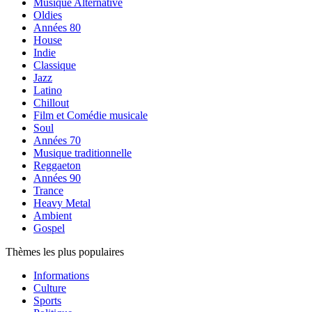
Musique Alternative
Oldies
Années 80
House
Indie
Classique
Jazz
Latino
Chillout
Film et Comédie musicale
Soul
Années 70
Musique traditionnelle
Reggaeton
Années 90
Trance
Heavy Metal
Ambient
Gospel
Thèmes les plus populaires
Informations
Culture
Sports