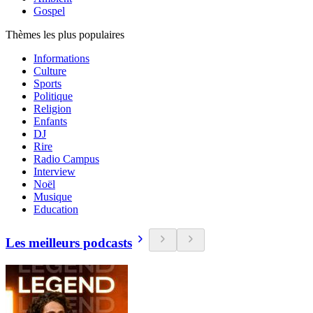
Gospel
Thèmes les plus populaires
Informations
Culture
Sports
Politique
Religion
Enfants
DJ
Rire
Radio Campus
Interview
Noël
Musique
Education
Les meilleurs podcasts