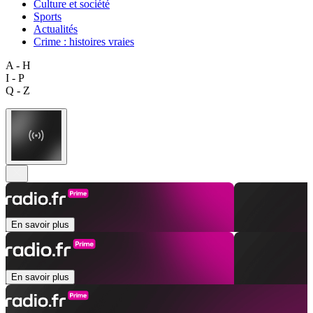
Culture et société
Sports
Actualités
Crime : histoires vraies
A - H
I - P
Q - Z
En savoir plus
En savoir plus