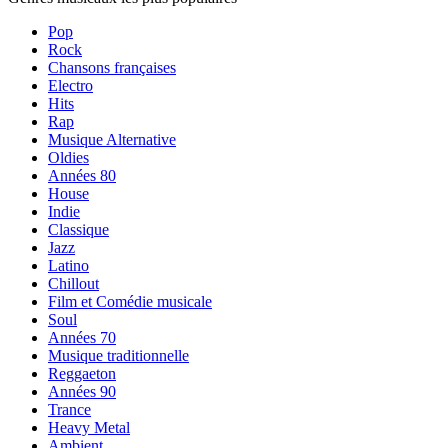
Pop
Rock
Chansons françaises
Electro
Hits
Rap
Musique Alternative
Oldies
Années 80
House
Indie
Classique
Jazz
Latino
Chillout
Film et Comédie musicale
Soul
Années 70
Musique traditionnelle
Reggaeton
Années 90
Trance
Heavy Metal
Ambient