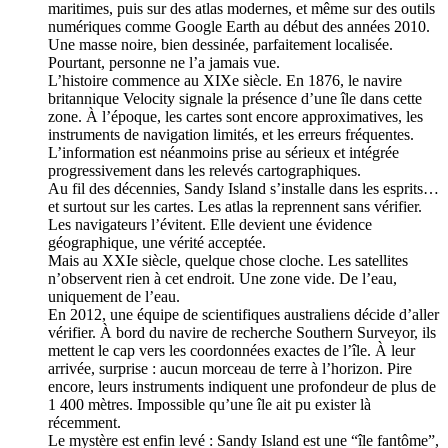
maritimes, puis sur des atlas modernes, et même sur des outils
numériques comme Google Earth au début des années 2010.
Une masse noire, bien dessinée, parfaitement localisée.
Pourtant, personne ne l’a jamais vue.
L’histoire commence au XIXe siècle. En 1876, le navire
britannique Velocity signale la présence d’une île dans cette
zone. À l’époque, les cartes sont encore approximatives, les
instruments de navigation limités, et les erreurs fréquentes.
L’information est néanmoins prise au sérieux et intégrée
progressivement dans les relevés cartographiques.
Au fil des décennies, Sandy Island s’installe dans les esprits…
et surtout sur les cartes. Les atlas la reprennent sans vérifier.
Les navigateurs l’évitent. Elle devient une évidence
géographique, une vérité acceptée.
Mais au XXIe siècle, quelque chose cloche. Les satellites
n’observent rien à cet endroit. Une zone vide. De l’eau,
uniquement de l’eau.
En 2012, une équipe de scientifiques australiens décide d’aller
vérifier. À bord du navire de recherche Southern Surveyor, ils
mettent le cap vers les coordonnées exactes de l’île. À leur
arrivée, surprise : aucun morceau de terre à l’horizon. Pire
encore, leurs instruments indiquent une profondeur de plus de
1 400 mètres. Impossible qu’une île ait pu exister là
récemment.
Le mystère est enfin levé : Sandy Island est une “île fantôme”,