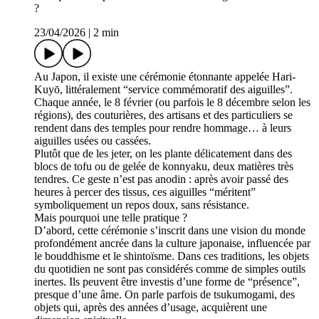
?
23/04/2026
|
2 min
Au Japon, il existe une cérémonie étonnante appelée Hari-
Kuyō, littéralement “service commémoratif des aiguilles”.
Chaque année, le 8 février (ou parfois le 8 décembre selon les
régions), des couturières, des artisans et des particuliers se
rendent dans des temples pour rendre hommage… à leurs
aiguilles usées ou cassées.
Plutôt que de les jeter, on les plante délicatement dans des
blocs de tofu ou de gelée de konnyaku, deux matières très
tendres. Ce geste n’est pas anodin : après avoir passé des
heures à percer des tissus, ces aiguilles “méritent”
symboliquement un repos doux, sans résistance.
Mais pourquoi une telle pratique ?
D’abord, cette cérémonie s’inscrit dans une vision du monde
profondément ancrée dans la culture japonaise, influencée par
le bouddhisme et le shintoïsme. Dans ces traditions, les objets
du quotidien ne sont pas considérés comme de simples outils
inertes. Ils peuvent être investis d’une forme de “présence”,
presque d’une âme. On parle parfois de tsukumogami, des
objets qui, après des années d’usage, acquièrent une