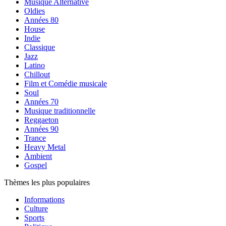
Musique Alternative
Oldies
Années 80
House
Indie
Classique
Jazz
Latino
Chillout
Film et Comédie musicale
Soul
Années 70
Musique traditionnelle
Reggaeton
Années 90
Trance
Heavy Metal
Ambient
Gospel
Thèmes les plus populaires
Informations
Culture
Sports