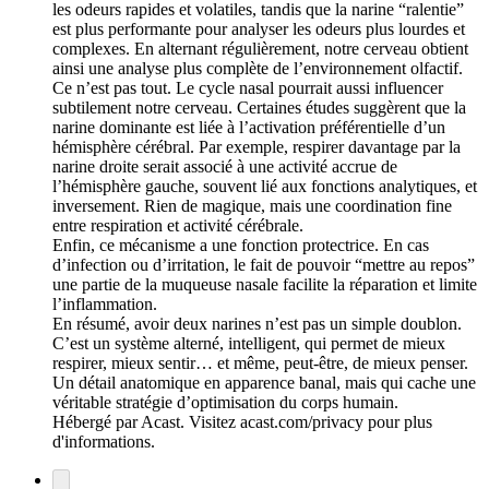
les odeurs rapides et volatiles, tandis que la narine “ralentie”
est plus performante pour analyser les odeurs plus lourdes et
complexes. En alternant régulièrement, notre cerveau obtient
ainsi une analyse plus complète de l’environnement olfactif.
Ce n’est pas tout. Le cycle nasal pourrait aussi influencer
subtilement notre cerveau. Certaines études suggèrent que la
narine dominante est liée à l’activation préférentielle d’un
hémisphère cérébral. Par exemple, respirer davantage par la
narine droite serait associé à une activité accrue de
l’hémisphère gauche, souvent lié aux fonctions analytiques, et
inversement. Rien de magique, mais une coordination fine
entre respiration et activité cérébrale.
Enfin, ce mécanisme a une fonction protectrice. En cas
d’infection ou d’irritation, le fait de pouvoir “mettre au repos”
une partie de la muqueuse nasale facilite la réparation et limite
l’inflammation.
En résumé, avoir deux narines n’est pas un simple doublon.
C’est un système alterné, intelligent, qui permet de mieux
respirer, mieux sentir… et même, peut-être, de mieux penser.
Un détail anatomique en apparence banal, mais qui cache une
véritable stratégie d’optimisation du corps humain.
Hébergé par Acast. Visitez acast.com/privacy pour plus
d'informations.