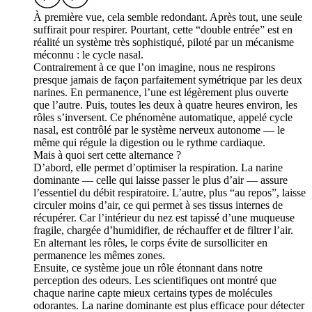
À première vue, cela semble redondant. Après tout, une seule
suffirait pour respirer. Pourtant, cette “double entrée” est en
réalité un système très sophistiqué, piloté par un mécanisme
méconnu : le cycle nasal.
Contrairement à ce que l’on imagine, nous ne respirons
presque jamais de façon parfaitement symétrique par les deux
narines. En permanence, l’une est légèrement plus ouverte
que l’autre. Puis, toutes les deux à quatre heures environ, les
rôles s’inversent. Ce phénomène automatique, appelé cycle
nasal, est contrôlé par le système nerveux autonome — le
même qui régule la digestion ou le rythme cardiaque.
Mais à quoi sert cette alternance ?
D’abord, elle permet d’optimiser la respiration. La narine
dominante — celle qui laisse passer le plus d’air — assure
l’essentiel du débit respiratoire. L’autre, plus “au repos”, laisse
circuler moins d’air, ce qui permet à ses tissus internes de
récupérer. Car l’intérieur du nez est tapissé d’une muqueuse
fragile, chargée d’humidifier, de réchauffer et de filtrer l’air.
En alternant les rôles, le corps évite de sursolliciter en
permanence les mêmes zones.
Ensuite, ce système joue un rôle étonnant dans notre
perception des odeurs. Les scientifiques ont montré que
chaque narine capte mieux certains types de molécules
odorantes. La narine dominante est plus efficace pour détecter