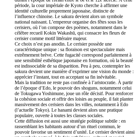
période, la cour impériale de Kyoto cherche à affirmer une
identité culturelle proprement japonaise, distincte de
l’influence chinoise. Le sakura devient alors un symbole
national naissant. L’empereur organise des fêtes sous les
cerisiers, où l’on compose des poèmes, notamment dans le
célèbre recueil Kokin Wakashū, qui consacre les fleurs de
cerisier comme motif littéraire majeur.
Ce choix n’est pas anodin. Le cerisier possède une
caractéristique unique : sa floraison est spectaculaire mais
extrêmement brève. Cette fugacité correspond parfaitement à
une sensibilité esthétique japonaise en formation, où la beauté
est indissociable de sa disparition. Peu à peu, contempler les
sakura devient une manière d’exprimer une vision du monde :
apprécier l’instant, tout en acceptant sa fin inévitable.
Mais la tradition ne reste pas confinée à l’aristocratie. À partir
de l’époque d’Edo, le pouvoir des shoguns, notamment celui
de Tokugawa Yoshimune, joue un rôle décisif. Pour renforcer
la cohésion sociale et offrir des loisirs au peuple, il fait planter
massivement des cerisiers dans les villes, notamment à Edo
(l’actuelle Tokyo). Le hanami devient alors une pratique
populaire, ouverte à toutes les classes sociales.
Cette diffusion est aussi une stratégie politique subtile : en
rassemblant les habitants autour d’un rituel commun, le
pouvoir favorise un sentiment d’unité. Le cerisier devient ainsi