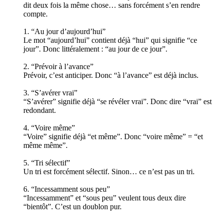
dit deux fois la même chose… sans forcément s’en rendre
compte.
1. “Au jour d’aujourd’hui”
Le mot “aujourd’hui” contient déjà “hui” qui signifie “ce
jour”. Donc littéralement : “au jour de ce jour”.
2. “Prévoir à l’avance”
Prévoir, c’est anticiper. Donc “à l’avance” est déjà inclus.
3. “S’avérer vrai”
“S’avérer” signifie déjà “se révéler vrai”. Donc dire “vrai” est
redondant.
4. “Voire même”
“Voire” signifie déjà “et même”. Donc “voire même” = “et
même même”.
5. “Tri sélectif”
Un tri est forcément sélectif. Sinon… ce n’est pas un tri.
6. “Incessamment sous peu”
“Incessamment” et “sous peu” veulent tous deux dire
“bientôt”. C’est un doublon pur.