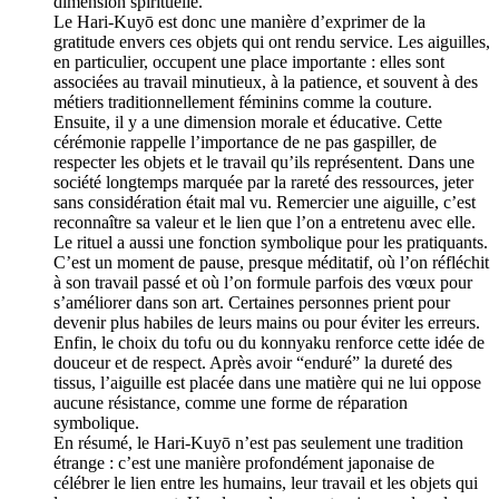
dimension spirituelle.
Le Hari-Kuyō est donc une manière d’exprimer de la
gratitude envers ces objets qui ont rendu service. Les aiguilles,
en particulier, occupent une place importante : elles sont
associées au travail minutieux, à la patience, et souvent à des
métiers traditionnellement féminins comme la couture.
Ensuite, il y a une dimension morale et éducative. Cette
cérémonie rappelle l’importance de ne pas gaspiller, de
respecter les objets et le travail qu’ils représentent. Dans une
société longtemps marquée par la rareté des ressources, jeter
sans considération était mal vu. Remercier une aiguille, c’est
reconnaître sa valeur et le lien que l’on a entretenu avec elle.
Le rituel a aussi une fonction symbolique pour les pratiquants.
C’est un moment de pause, presque méditatif, où l’on réfléchit
à son travail passé et où l’on formule parfois des vœux pour
s’améliorer dans son art. Certaines personnes prient pour
devenir plus habiles de leurs mains ou pour éviter les erreurs.
Enfin, le choix du tofu ou du konnyaku renforce cette idée de
douceur et de respect. Après avoir “enduré” la dureté des
tissus, l’aiguille est placée dans une matière qui ne lui oppose
aucune résistance, comme une forme de réparation
symbolique.
En résumé, le Hari-Kuyō n’est pas seulement une tradition
étrange : c’est une manière profondément japonaise de
célébrer le lien entre les humains, leur travail et les objets qui