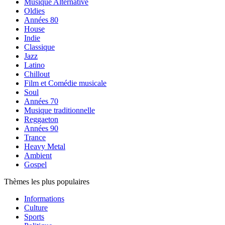
Musique Alternative
Oldies
Années 80
House
Indie
Classique
Jazz
Latino
Chillout
Film et Comédie musicale
Soul
Années 70
Musique traditionnelle
Reggaeton
Années 90
Trance
Heavy Metal
Ambient
Gospel
Thèmes les plus populaires
Informations
Culture
Sports