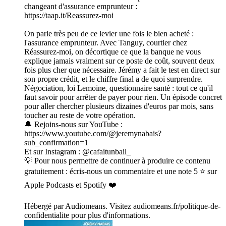
changeant d'assurance emprunteur :
https://taap.it/Reassurez-moi
On parle très peu de ce levier une fois le bien acheté :
l'assurance emprunteur. Avec Tanguy, courtier chez
Réassurez-moi, on décortique ce que la banque ne vous
explique jamais vraiment sur ce poste de coût, souvent deux
fois plus cher que nécessaire. Jérémy a fait le test en direct sur
son propre crédit, et le chiffre final a de quoi surprendre.
Négociation, loi Lemoine, questionnaire santé : tout ce qu'il
faut savoir pour arrêter de payer pour rien. Un épisode concret
pour aller chercher plusieurs dizaines d'euros par mois, sans
toucher au reste de votre opération.
🔔 Rejoins-nous sur YouTube :
https://www.youtube.com/@jeremynabais?
sub_confirmation=1
Et sur Instagram : @cafaitunbail_
💡 Pour nous permettre de continuer à produire ce contenu
gratuitement : écris-nous un commentaire et une note 5 ⭐ sur
Apple Podcasts et Spotify ❤️
Hébergé par Audiomeans. Visitez audiomeans.fr/politique-de-
confidentialite pour plus d'informations.