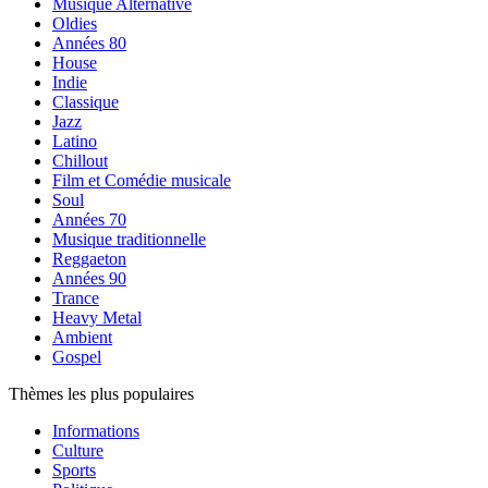
Musique Alternative
Oldies
Années 80
House
Indie
Classique
Jazz
Latino
Chillout
Film et Comédie musicale
Soul
Années 70
Musique traditionnelle
Reggaeton
Années 90
Trance
Heavy Metal
Ambient
Gospel
Thèmes les plus populaires
Informations
Culture
Sports