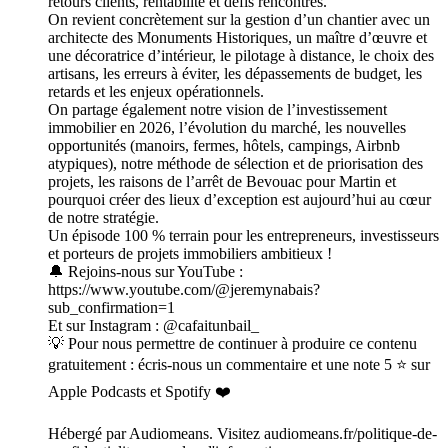
retours clients, rentabilité et défis rencontrés.
On revient concrètement sur la gestion d’un chantier avec un
architecte des Monuments Historiques, un maître d’œuvre et
une décoratrice d’intérieur, le pilotage à distance, le choix des
artisans, les erreurs à éviter, les dépassements de budget, les
retards et les enjeux opérationnels.
On partage également notre vision de l’investissement
immobilier en 2026, l’évolution du marché, les nouvelles
opportunités (manoirs, fermes, hôtels, campings, Airbnb
atypiques), notre méthode de sélection et de priorisation des
projets, les raisons de l’arrêt de Bevouac pour Martin et
pourquoi créer des lieux d’exception est aujourd’hui au cœur
de notre stratégie.
Un épisode 100 % terrain pour les entrepreneurs, investisseurs
et porteurs de projets immobiliers ambitieux !
🔔 Rejoins-nous sur YouTube :
https://www.youtube.com/@jeremynabais?
sub_confirmation=1
Et sur Instagram : @cafaitunbail_
💡 Pour nous permettre de continuer à produire ce contenu
gratuitement : écris-nous un commentaire et une note 5 ⭐ sur
Apple Podcasts et Spotify ❤️
Hébergé par Audiomeans. Visitez audiomeans.fr/politique-de-