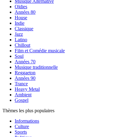
Musique Alternative
Oldies
Années 80
House
Indie
Classique
Jazz
Latino
Chillout
Film et Comédie musicale
Soul
Années 70
Musique traditionnelle
Reggaeton
Années 90
Trance
Heavy Metal
Ambient
Gospel
Thèmes les plus populaires
Informations
Culture
Sports