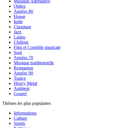
Musique Alternative
Oldies
Années 80
House
Indie
Classique
Jazz
Latino
Chillout
Film et Comédie musicale
Soul
Années 70
Musique traditionnelle
Reggaeton
Années 90
Trance
Heavy Metal
Ambient
Gospel
Thèmes les plus populaires
Informations
Culture
Sports