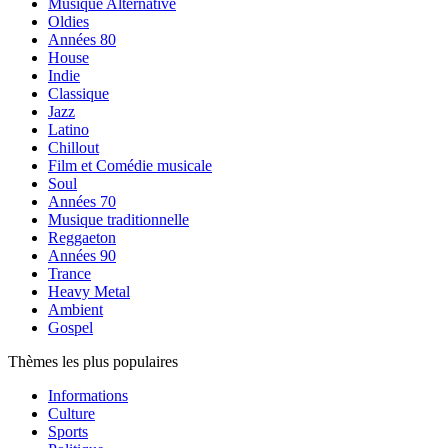
Musique Alternative
Oldies
Années 80
House
Indie
Classique
Jazz
Latino
Chillout
Film et Comédie musicale
Soul
Années 70
Musique traditionnelle
Reggaeton
Années 90
Trance
Heavy Metal
Ambient
Gospel
Thèmes les plus populaires
Informations
Culture
Sports