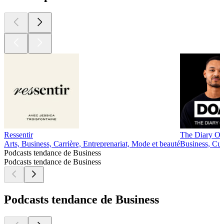
Ressentir
The Diary Of
Arts, Business, Carrière, Entreprenariat, Mode et beauté
Business, Cult
Podcasts tendance de Business
Podcasts tendance de Business
Podcasts tendance de Business