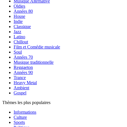
Musique Alternative
Oldies
Années 80
House
Indie
Classique
Jazz
Latino
Chillout
Film et Comédie musicale
Soul
Années 70
Musique traditionnelle
Reggaeton
Années 90
Trance
Heavy Metal
Ambient
Gospel
Thèmes les plus populaires
Informations
Culture
Sports