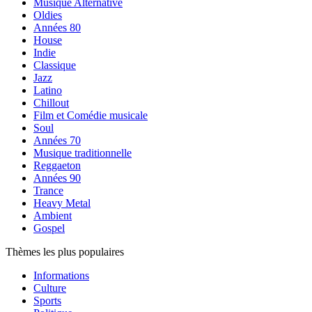
Musique Alternative
Oldies
Années 80
House
Indie
Classique
Jazz
Latino
Chillout
Film et Comédie musicale
Soul
Années 70
Musique traditionnelle
Reggaeton
Années 90
Trance
Heavy Metal
Ambient
Gospel
Thèmes les plus populaires
Informations
Culture
Sports